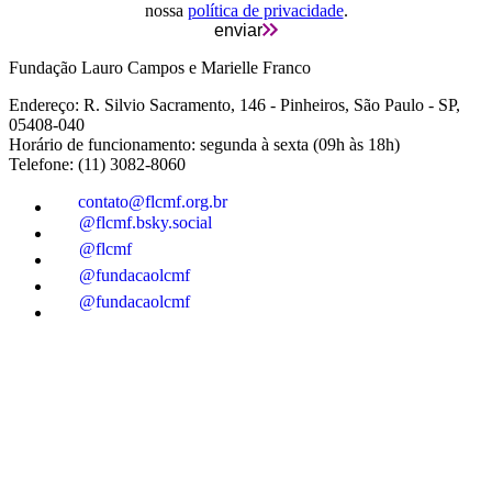
nossa
política de privacidade
.
enviar
Fundação Lauro Campos e Marielle Franco
Endereço: R. Silvio Sacramento, 146 - Pinheiros, São Paulo - SP,
05408-040
Horário de funcionamento: segunda à sexta (09h às 18h)
Telefone: (11) 3082-8060
contato@flcmf.org.br
@flcmf.bsky.social
@flcmf
@fundacaolcmf
@fundacaolcmf