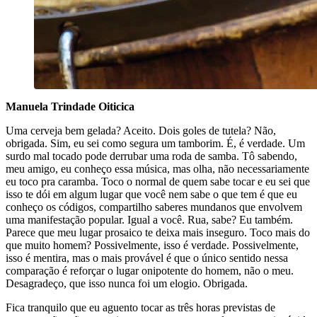
Manuela Trindade Oiticica
Uma cerveja bem gelada? Aceito. Dois goles de tutela? Não,
obrigada. Sim, eu sei como segura um tamborim. É, é verdade. Um
surdo mal tocado pode derrubar uma roda de samba. Tô sabendo,
meu amigo, eu conheço essa música, mas olha, não necessariamente
eu toco pra caramba. Toco o normal de quem sabe tocar e eu sei que
isso te dói em algum lugar que você nem sabe o que tem é que eu
conheço os códigos, compartilho saberes mundanos que envolvem
uma manifestação popular. Igual a você. Rua, sabe? Eu também.
Parece que meu lugar prosaico te deixa mais inseguro. Toco mais do
que muito homem? Possivelmente, isso é verdade. Possivelmente,
isso é mentira, mas o mais provável é que o único sentido nessa
comparação é reforçar o lugar onipotente do homem, não o meu.
Desagradeço, que isso nunca foi um elogio. Obrigada.
Fica tranquilo que eu aguento tocar as três horas previstas de