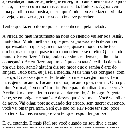
apresentação, não se aquiete que eu seguro o andamento mais rápido
e não, não vou correr na música mais lenta. Pódeixar. Agora vem
uma paradinha na música, eu sei que é minha vez de fazer a virada
e, veja, vou dizer algo que você não deve perceber.
Tenho que fazer o dobro pra ser reconhecida pela metade.
A virada do meu instrumento na hora do silêncio vai ser boa. Aliás,
muito boa. Muito melhor do que precisa pra essa roda de samba
improvisada em que, sejamos francos, quase ninguém sabe tocar
direito, mas em que quase todo mundo tem esse direito. Quase todo
mundo. Se eu fizer tá tá tá, pode soar simples demais, tadinha, tá
começando. Se eu fizer prapum tatá pracará tatatá, exibida demais,
pra que isso, gente? alguém diz pra moça que o samba é arte do
singelo. Tudo bem, eu já sei a medida. Mais uma vez obrigada, com
licença. E não se aquiete. Tente até não me enxergar muito. Tem
mais gente tocando. Tocando melhor, tocando pior, normal. Olha pra
mim. Normal, tá vendo? Pronto. Pode parar de olhar. Uma cerveja?
Aceito. Uma hora alguma coisa vai dar errado, é do jogo. A gente
bebe, se empolga, e o samba é desses que desnorteia. Você vai olhar
de novo. Vai olhar, porque quando der errado, sem querer querendo,
você vai olhar pra mim. Será que não foi ela? Pode ter sido, pode
não ter sido, mas eu sempre vou ter que responder por isso.
É, eu entendo. É mais fácil pra você quando eu sou diva e canto,