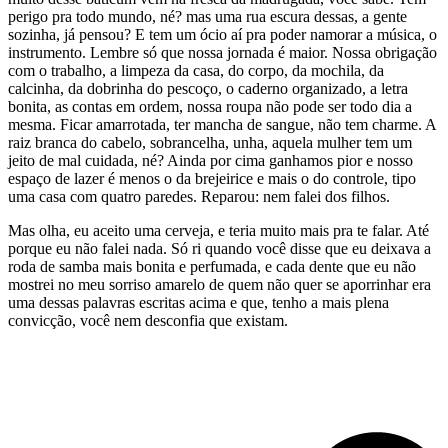
perigo pra todo mundo, né? mas uma rua escura dessas, a gente
sozinha, já pensou? E tem um ócio aí pra poder namorar a música, o
instrumento. Lembre só que nossa jornada é maior. Nossa obrigação
com o trabalho, a limpeza da casa, do corpo, da mochila, da
calcinha, da dobrinha do pescoço, o caderno organizado, a letra
bonita, as contas em ordem, nossa roupa não pode ser todo dia a
mesma. Ficar amarrotada, ter mancha de sangue, não tem charme. A
raiz branca do cabelo, sobrancelha, unha, aquela mulher tem um
jeito de mal cuidada, né? Ainda por cima ganhamos pior e nosso
espaço de lazer é menos o da brejeirice e mais o do controle, tipo
uma casa com quatro paredes. Reparou: nem falei dos filhos.
Mas olha, eu aceito uma cerveja, e teria muito mais pra te falar. Até
porque eu não falei nada. Só ri quando você disse que eu deixava a
roda de samba mais bonita e perfumada, e cada dente que eu não
mostrei no meu sorriso amarelo de quem não quer se aporrinhar era
uma dessas palavras escritas acima e que, tenho a mais plena
convicção, você nem desconfia que existam.