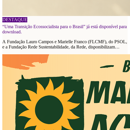
06/08/2026
DESTAQUE
“Uma Transição Ecossocialista para o Brasil” já está disponível para
download.
A Fundação Lauro Campos e Marielle Franco (FLCMF), do PSOL,
e a Fundação Rede Sustentabilidade, da Rede, disponibilizam
plataforma de propostas para as eleições de 2026.