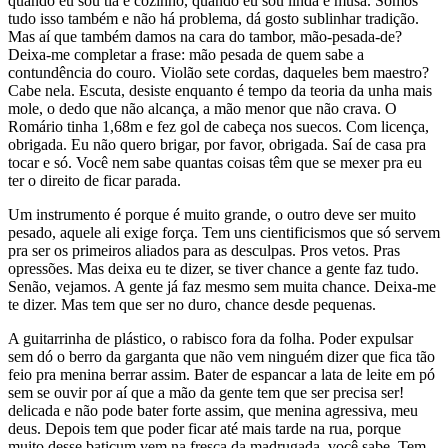
quando eu sou tia e cozinho, quando eu sou linda e musa. Somos
tudo isso também e não há problema, dá gosto sublinhar tradição.
Mas aí que também damos na cara do tambor, mão-pesada-de?
Deixa-me completar a frase: mão pesada de quem sabe a
contundência do couro. Violão sete cordas, daqueles bem maestro?
Cabe nela. Escuta, desiste enquanto é tempo da teoria da unha mais
mole, o dedo que não alcança, a mão menor que não crava. O
Romário tinha 1,68m e fez gol de cabeça nos suecos. Com licença,
obrigada. Eu não quero brigar, por favor, obrigada. Saí de casa pra
tocar e só. Você nem sabe quantas coisas têm que se mexer pra eu
ter o direito de ficar parada.
Um instrumento é porque é muito grande, o outro deve ser muito
pesado, aquele ali exige força. Tem uns cientificismos que só servem
pra ser os primeiros aliados para as desculpas. Pros vetos. Pras
opressões. Mas deixa eu te dizer, se tiver chance a gente faz tudo.
Senão, vejamos. A gente já faz mesmo sem muita chance. Deixa-me
te dizer. Mas tem que ser no duro, chance desde pequenas.
A guitarrinha de plástico, o rabisco fora da folha. Poder expulsar
sem dó o berro da garganta que não vem ninguém dizer que fica tão
feio pra menina berrar assim. Bater de espancar a lata de leite em pó
sem se ouvir por aí que a mão da gente tem que ser precisa ser!
delicada e não pode bater forte assim, que menina agressiva, meu
deus. Depois tem que poder ficar até mais tarde na rua, porque
muito desse baticum vem na fresca da madrugada, você sabe. Tem