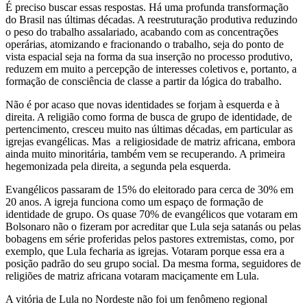
É preciso buscar essas respostas. Há uma profunda transformação
do Brasil nas últimas décadas. A reestruturação produtiva reduzindo
o peso do trabalho assalariado, acabando com as concentrações
operárias, atomizando e fracionando o trabalho, seja do ponto de
vista espacial seja na forma da sua inserção no processo produtivo,
reduzem em muito a percepção de interesses coletivos e, portanto, a
formação de consciência de classe a partir da lógica do trabalho.
Não é por acaso que novas identidades se forjam à esquerda e à
direita. A religião como forma de busca de grupo de identidade, de
pertencimento, cresceu muito nas últimas décadas, em particular as
igrejas evangélicas. Mas a religiosidade de matriz africana, embora
ainda muito minoritária, também vem se recuperando. A primeira
hegemonizada pela direita, a segunda pela esquerda.
Evangélicos passaram de 15% do eleitorado para cerca de 30% em
20 anos. A igreja funciona como um espaço de formação de
identidade de grupo. Os quase 70% de evangélicos que votaram em
Bolsonaro não o fizeram por acreditar que Lula seja satanás ou pelas
bobagens em série proferidas pelos pastores extremistas, como, por
exemplo, que Lula fecharia as igrejas. Votaram porque essa era a
posição padrão do seu grupo social. Da mesma forma, seguidores de
religiões de matriz africana votaram maciçamente em Lula.
A vitória de Lula no Nordeste não foi um fenômeno regional