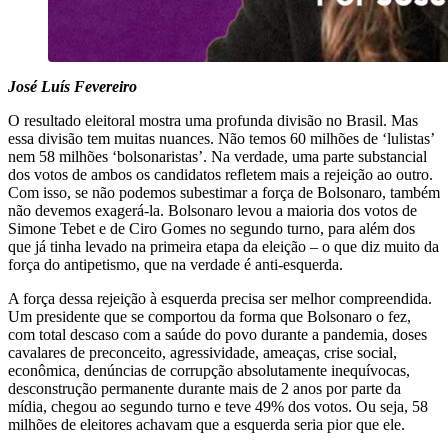
José Luís Fevereiro
O resultado eleitoral mostra uma profunda divisão no Brasil. Mas
essa divisão tem muitas nuances. Não temos 60 milhões de ‘lulistas’
nem 58 milhões ‘bolsonaristas’. Na verdade, uma parte substancial
dos votos de ambos os candidatos refletem mais a rejeição ao outro.
Com isso, se não podemos subestimar a força de Bolsonaro, também
não devemos exagerá-la. Bolsonaro levou a maioria dos votos de
Simone Tebet e de Ciro Gomes no segundo turno, para além dos
que já tinha levado na primeira etapa da eleição – o que diz muito da
força do antipetismo, que na verdade é anti-esquerda.
A força dessa rejeição à esquerda precisa ser melhor compreendida.
Um presidente que se comportou da forma que Bolsonaro o fez,
com total descaso com a saúde do povo durante a pandemia, doses
cavalares de preconceito, agressividade, ameaças, crise social,
econômica, denúncias de corrupção absolutamente inequívocas,
desconstrução permanente durante mais de 2 anos por parte da
mídia, chegou ao segundo turno e teve 49% dos votos. Ou seja, 58
milhões de eleitores achavam que a esquerda seria pior que ele.