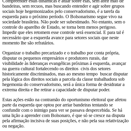
Compreender estas dinâmicas e atuar sobre elas, sem abrir mão de
bandeiras, sem recuos, mas buscando entender e agir sobre grupos
sociais hoje hegemonizados pelo conservadorismo, é a tarefa da
esquerda para o próximo período. O Bolsonarismo segue vivo na
sociedade brasileira. Não pode ser subestimado. No entanto, sem o
controle do aparelho de Estado, se torna bem menos perigoso.
Impedir que eles retomem esse controle será essencial. E para tal é
necessário que a esquerda avance para setores sociais que neste
momento lhe são refratários.
Organizar o trabalho precarizado e o trabalho por conta própria,
disputar os pequenos empresários e produtores rurais, dar
visibilidade às lideranças evangélicas próximas á esquerda, avançar
na guerra cultural fortalecendo os direitos civis dos setores
historicamente discriminados, mas ao mesmo tempo buscar disputar
pela lógica dos direitos sociais a parcela da classe trabalhadora sob
hegemonia do conservadorismo, será a única forma de desidratar a
extrema direita e lhe retirar a capacidade de disputar poder.
Estas ações estão na contramão do oportunismo eleitoral que afetou
parte da esquerda que optou por arriar bandeiras tentando se
confundir com o inimigo para ver se passava despercebida. Se há
uma lição a aprender com Bolsonaro, é que só se cresce na disputa
pela afirmação incisiva de suas posições, e não pela sua relativização
ou negação.