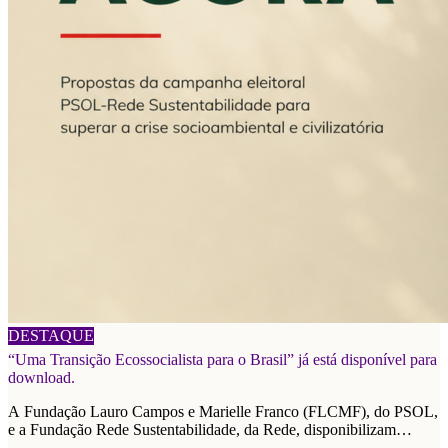
06/08/2026
DESTAQUE
“Uma Transição Ecossocialista para o Brasil” já está disponível para
download.
A Fundação Lauro Campos e Marielle Franco (FLCMF), do PSOL,
e a Fundação Rede Sustentabilidade, da Rede, disponibilizam
plataforma de propostas para as eleições de 2026.