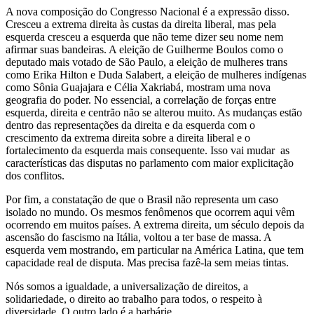
A nova composição do Congresso Nacional é a expressão disso.
Cresceu a extrema direita às custas da direita liberal, mas pela
esquerda cresceu a esquerda que não teme dizer seu nome nem
afirmar suas bandeiras. A eleição de Guilherme Boulos como o
deputado mais votado de São Paulo, a eleição de mulheres trans
como Erika Hilton e Duda Salabert, a eleição de mulheres indígenas
como Sônia Guajajara e Célia Xakriabá, mostram uma nova
geografia do poder. No essencial, a correlação de forças entre
esquerda, direita e centrão não se alterou muito. As mudanças estão
dentro das representações da direita e da esquerda com o
crescimento da extrema direita sobre a direita liberal e o
fortalecimento da esquerda mais consequente. Isso vai mudar as
características das disputas no parlamento com maior explicitação
dos conflitos.
Por fim, a constatação de que o Brasil não representa um caso
isolado no mundo. Os mesmos fenômenos que ocorrem aqui vêm
ocorrendo em muitos países. A extrema direita, um século depois da
ascensão do fascismo na Itália, voltou a ter base de massa. A
esquerda vem mostrando, em particular na América Latina, que tem
capacidade real de disputa. Mas precisa fazê-la sem meias tintas.
Nós somos a igualdade, a universalização de direitos, a
solidariedade, o direito ao trabalho para todos, o respeito à
diversidade. O outro lado é a barbárie.