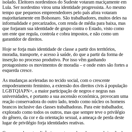
isolado. Eleitores nordestinos do Sudeste votaram maciçamente em
Lula. Ser nordestino virou uma identidade progressista. Ao mesmo
tempo que pequenos empreendedores pelo país afora votaram
majoritariamente em Bolsonaro. São trabalhadores, muitos deles na
informalidade e precarizados, com renda de média para baixa, mas
que forjaram sua identidade de grupo contra o Estado, visto como
um ente que regula, controla e cobra impostos, e não como um
garantidor de direitos.
Hoje se forja mais identidade de classe a partir dos territórios,
moradia, transporte, e acesso à saúde, do que a partir da forma de
inserção no processo produtivo. Por isso vêm ganhando
protagonismo os movimentos de moradia – e onde estes são fortes a
esquerda cresce.
As mudanças aceleradas no tecido social, com o crescente
empoderamento feminino, a extensão dos direitos civis á população
LGBTQIAPN+, a maior participação de negros e negras nas
universidades, e portanto a sua ascensão económica, provocam uma
reação conservadora do outro lado, tendo como núcleo os homens
brancos inclusive das classes trabalhadoras. Para este trabalhador,
explorado como todos os outros, mas que sempre teve o privilégio
do gênero, da cor e da orientação sexual, a ameaça de perda deste
lugar de privilégio forja identidades reativas.