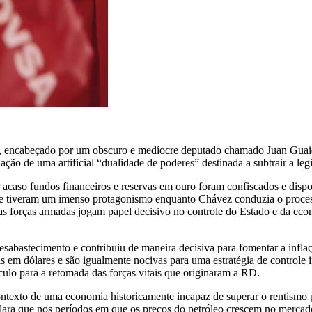
ções, encabeçado por um obscuro e medíocre deputado chamado Juan Gua
ação de uma artificial “dualidade de poderes” destinada a subtrair a leg
 acaso fundos financeiros e reservas em ouro foram confiscados e disp
re tiveram um imenso protagonismo enquanto Chávez conduzia o proces
 as forças armadas jogam papel decisivo no controle do Estado e da ec
sabastecimento e contribuiu de maneira decisiva para fomentar a inflaç
 em dólares e são igualmente nocivas para uma estratégia de controle in
ulo para a retomada das forças vitais que originaram a RD.
texto de uma economia historicamente incapaz de superar o rentismo pe
o clara que nos períodos em que os preços do petróleo crescem no mer