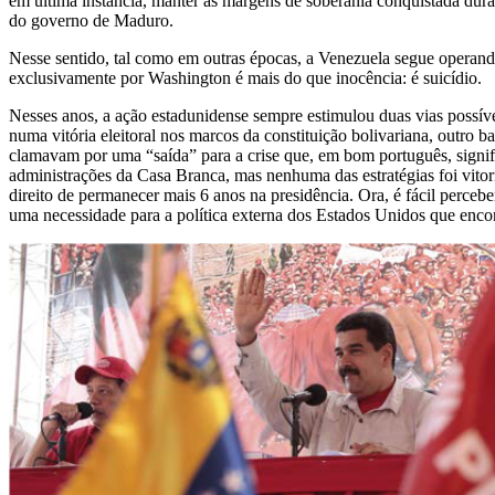
em última instância, manter as margens de soberania conquistada dur
do governo de Maduro.
Nesse sentido, tal como em outras épocas, a Venezuela segue operand
exclusivamente por Washington é mais do que inocência: é suicídio.
Nesses anos, a ação estadunidense sempre estimulou duas vias possíve
numa vitória eleitoral nos marcos da constituição bolivariana, outro
clamavam por uma “saída” para a crise que, em bom português, signif
administrações da Casa Branca, mas nenhuma das estratégias foi vit
direito de permanecer mais 6 anos na presidência. Ora, é fácil perce
uma necessidade para a política externa dos Estados Unidos que enco