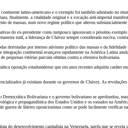
o continente latino-americano e o exemplo foi também admirado no mun
ara, finalmente, a vitalidade original e a vocação anti-imperial manife
to de massas, num novo regime político que alterou substancialmente a
ciativas do ex-presidente como tampouco ignoravam o péssimo exemplo 
e maneira sutil, a liderança de Chávez sempre considerada nociva, cont
das derrotadas por intenso ativismo político das massas e da fidelidade 
integração continental avançava rapidamente na América Latina ain
e pequenas vitórias parciais obtidas contra a ofensiva bolivariana.
ica oposição estadunidense que em anos recentes adquiriu caráter mais
ncializados já existiam durante os governos de Chávez. As revoluções
o Democrática Bolivariana e o governo bolivariano se aprofundou, mas 
ológica e propagandística dos Estados Unidos e os vassalos na América L
 guerra de líderes oposicionistas como se pode facilmente verificar na
sta do desenvolvimento capitalista na Venezuela, tarefa que se revela 