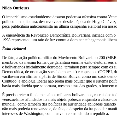
Nildo Ouriques
O imperialismo estadunidense desatou poderosa ofensiva contra Venez
político uma ditadura, desenvolve-se desde a época de Hugo Chávez, 
peça publicitária anticomunista na última campanha eleitoral em nosso
A emergência da Revolução Democrática Bolivariana iniciada com o go
1998 representou um raio de luz contra a dominante hegemonia libera
Êxito eleitoral
De fato, a ação político-militar do Movimento Bolivariano 200 (MBR
membros, da mesma forma que garantiria enorme êxito eleitoral seis a
e bolivarianos inicialmente derrotada, terminou para sempre com os s
Democrática, de orientação social democrata) e copeianos (COPEI, de
vacilavam em afirmar a pátria de Simón Bolívar como um oásis democr
Contudo, a apologia liberal não podia mais ocultar que o sistema po
havia mais dúvida que se tornara, mesmo atrás das grades, o homem m
É preciso reter o fundamental: os militares bolivarianos, recrutados to
venezuelanos afundados na mais abjeta pobreza enquanto a classe domi
mundial, como também das políticas de austeridade aplicadas quando o
não mais poderia renovar-se e, de fato, a despeito da ira popular man
interesses de Washington, continuavam comandando a república.