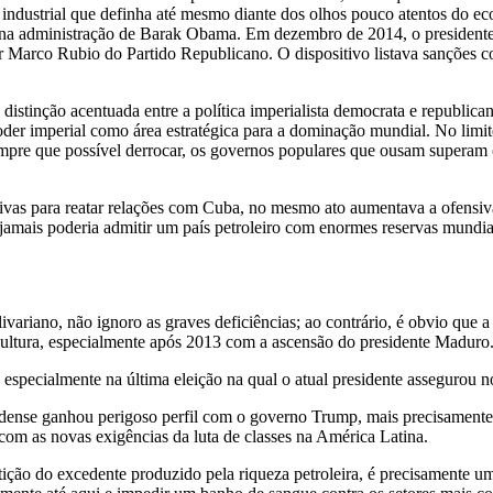
al industrial que definha até mesmo diante dos olhos pouco atentos do e
na administração de Barak Obama. Em dezembro de 2014, o presidente 
Marco Rubio do Partido Republicano. O dispositivo listava sanções co
 distinção acentuada entre a política imperialista democrata e republica
oder imperial como área estratégica para a dominação mundial. No limi
empre que possível derrocar, os governos populares que ousam superam o
ivas para reatar relações com Cuba, no mesmo ato aumentava a ofensi
 jamais poderia admitir um país petroleiro com enormes reservas mundia
variano, não ignoro as graves deficiências; ao contrário, é obvio que a
cultura, especialmente após 2013 com a ascensão do presidente Maduro
 especialmente na última eleição na qual o atual presidente assegurou n
ense ganhou perigoso perfil com o governo Trump, mais precisamente pe
om as novas exigências da luta de classes na América Latina.
rtição do excedente produzido pela riqueza petroleira, é precisament