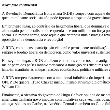
Nova fase continental
A Revolução Democrática Bolivariana (RDB) rompeu com aquele domíni
que um militante socialista não pode ignorar a despeito da grave situaç
Em primeiro lugar, ao contrário da hegemonia liberal que dominava 
alimentado pelo liberalismo de esquerda – se um militante ou força p
social. Da mesma forma, todo aquele que defendia uma estratégia rev
oposição entre democracia e revolução!
A RDB, com intensa participação eleitoral e permanente mobilização 
sempre o bordão liberal da democracia como valor universal sustentad
Em segundo lugar, a RDB atualizou em termos concretos uma antiga tr
maior parte dos países latino-americanos a transição das ditaduras ou
também mantinha as antigas relações econômicas, política e militares 
A RDB rompeu claramente com a tradicional influência do imperialismo
OPEP. De quebra, Hugo Chávez iniciou intenso ativismo diplomático c
William Clinton.
Finalmente, a ofensiva do governo de Hugo Chávez opunha de maneira
americana ganharia novo impulso com iniciativas cada vez mais ousad
alianças sólidas no Caribe, na América Central e também no Cone Sul