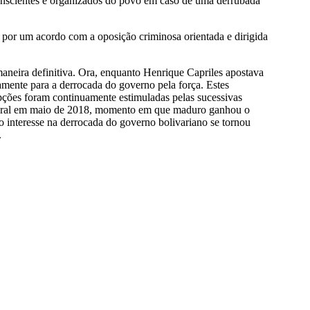
conscientes e organizados do povo em caso de uma derrubada
 por um acordo com a oposição criminosa orientada e dirigida
maneira definitiva. Ora, enquanto Henrique Capriles apostava
amente para a derrocada do governo pela força. Estes
pções foram continuamente estimuladas pelas sucessivas
eitoral em maio de 2018, momento em que maduro ganhou o
o interesse na derrocada do governo bolivariano se tornou
.