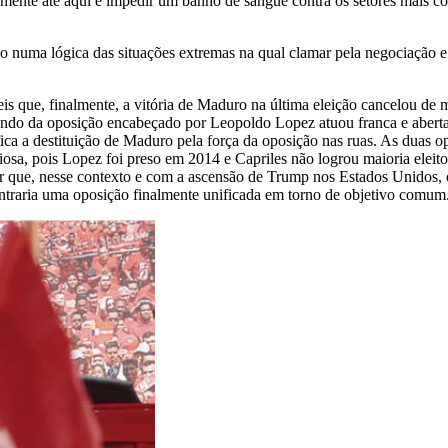
amente até aqui e impedir um banho de sangue contra os setores mais 
o numa lógica das situações extremas na qual clamar pela negociação e
is que, finalmente, a vitória de Maduro na última eleição cancelou de 
 bando da oposição encabeçado por Leopoldo Lopez atuou franca e abert
ica a destituição de Maduro pela força da oposição nas ruas. As duas o
oriosa, pois Lopez foi preso em 2014 e Capriles não logrou maioria el
ber que, nesse contexto e com a ascensão de Trump nos Estados Unidos, 
ntraria uma oposição finalmente unificada em torno de objetivo comum