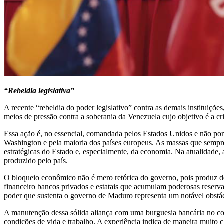
“Rebeldia legislativa”
A recente “rebeldia do poder legislativo” contra as demais institui
meios de pressão contra a soberania da Venezuela cujo objetivo é a cri
Essa ação é, no essencial, comandada pelos Estados Unidos e não por
Washington e pela maioria dos países europeus. As massas que semp
estratégicas do Estado e, especialmente, da economia. Na atualidade,
produzido pelo país.
O bloqueio econômico não é mero retórica do governo, pois produz de
financeiro bancos privados e estatais que acumulam poderosas reservas
poder que sustenta o governo de Maduro representa um notável obstác
A manutenção dessa sólida aliança com uma burguesia bancária no con
condições de vida e trabalho. A experiência indica de maneira muit