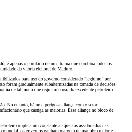
idó, é apenas o corolário de uma trama que combina todos os
itimidade da vitória eleitoral de Maduro.
onibilizados para uso do governo considerado “legítimo” por
so foram gradualmente subalternizadas na tomada de decisões
onomia de tal modo que regulam o uso do excedente petroleiro
ão. No entanto, há uma perigosa aliança com o setor
flacionário que castiga as maiorias. Essa aliança no bloco de
troleiro implica um constante ataque aos assalariados nas
cado mundial, os governos ganham margem de manobra maior e,