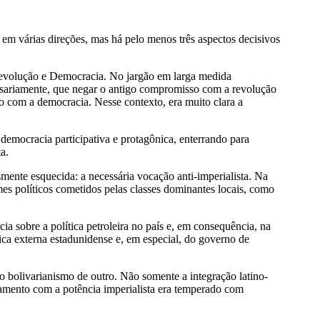
m várias direções, mas há pelo menos três aspectos decisivos
Revolução e Democracia. No jargão em larga medida
cessariamente, que negar o antigo compromisso com a revolução
o com a democracia. Nesse contexto, era muito clara a
emocracia participativa e protagônica, enterrando para
a.
ente esquecida: a necessária vocação anti-imperialista. Na
mes políticos cometidos pelas classes dominantes locais, como
 sobre a política petroleira no país e, em consequência, na
ca externa estadunidense e, em especial, do governo de
 bolivarianismo de outro. Não somente a integração latino-
tamento com a potência imperialista era temperado com