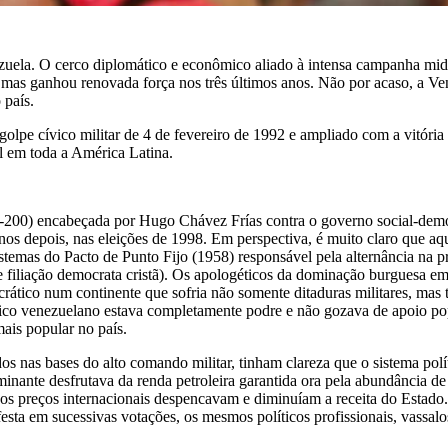
uela. O cerco diplomático e econômico aliado à intensa campanha midi
mas ganhou renovada força nos três últimos anos. Não por acaso, a Ven
 país.
lpe cívico militar de 4 de fevereiro de 1992 e ampliado com a vitória
l em toda a América Latina.
-200) encabeçada por Hugo Chávez Frías contra o governo social-democ
nos depois, nas eleições de 1998. Em perspectiva, é muito claro que aq
istemas do Pacto de Punto Fijo (1958) responsável pela alternância na
 filiação democrata cristã). Os apologéticos da dominação burguesa e
ático num continente que sofria não somente ditaduras militares, mas 
lítico venezuelano estava completamente podre e não gozava de apoio p
ais popular no país.
dos nas bases do alto comando militar, tinham clareza que o sistema polí
nante desfrutava da renda petroleira garantida ora pela abundância de
s preços internacionais despencavam e diminuíam a receita do Estado. 
ifesta em sucessivas votações, os mesmos políticos profissionais, vassa