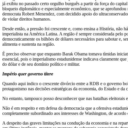
já exibiu no passado certo orgulho burguês a partir da força do capit
bloqueio diplomático e especialmente econômico, que se aprofundou 
democrata Robert Menendez, com decidido apoio do ultraconservador 
de violar direitos humanos.
Desde então, a pressão foi crescente e, como ensina a História, não há
imperialista na América Latina. A região é sempre considerada pelo p
democraticamente os bilhões de dólares necessários para sabotar e, s
alimenta e sustenta na região.
É preciso observar que enquanto Barak Obama tomava tímidas iniciat
essencial, pois o imperialismo estadunidense indicava claramente que
do dólar e de seu domínio político e militar.
Império quer governo títere
Quando aqui indico o crescente divórcio entre a RDB e o governo boli
protagonismo nas decisões estratégicas da economia, do Estado e da 
No entanto, tampouco posso desconhecer que nas batalhas eleitorais e
Não é em respeito e em defesa da democracia que a ofensiva estadunid
completamente subordinado aos interesses de Washington, de acordo c
A despeito das graves limitações na condução da economia e na repa