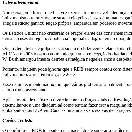
Líder internacional
Não é exagero afirmar que Chávez exerceu incontestável liderança n
bolivarianismo retoricamente sustentado pelas classes dominantes ganh
antiga tradição ganhou feição própria, amparada em poderoso movimen
Os Estados Unidos não cruzaram os braços diante das constantes ini
demais países da região. A potência imperialista logrou então opor, d
Ora, as tentativas de golpe e assassinato do líder venezuelano foram to
ALCA em 2005 mostrou ao mundo que uma concepção bolivariana de 
W. Bush amargou imensa derrota estratégica naqueles anos a despeito d
Portanto, ninguém pode ignorar que a RDB sempre contou com sistemát
bolivariano ocorrida em março de 2013.
Esse reconhecimento não ignora que vários problemas atualmente pote
eterno rumo ascendente.
Após a morte de Chávez o divórcio entre as forças vitais da Revoluçã
assemelhar-se a uma ditadura tal como tentam fazer crer a máquina ide
embaixador dos EUA em Caracas ou ainda as sucessivas declarações de
Caráter rentista
O nó górdio da RDB tem sido a incapacidade de superar o caráter renti