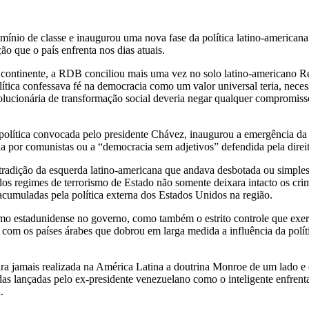
o de classe e inaugurou uma nova fase da política latino-americana e
ão que o país enfrenta nos dias atuais.
o continente, a RDB conciliou mais uma vez no solo latino-americano 
olítica confessava fé na democracia como um valor universal teria, ne
olucionária de transformação social deveria negar qualquer compromiss
política convocada pelo presidente Chávez, inaugurou a emergência da d
a por comunistas ou a “democracia sem adjetivos” defendida pela direit
adição da esquerda latino-americana que andava desbotada ou simplesm
 dos regimes de terrorismo de Estado não somente deixara intacto os cri
acumuladas pela política externa dos Estados Unidos na região.
 estadunidense no governo, como também o estrito controle que exercia
om os países árabes que dobrou em larga medida a influência da políti
 jamais realizada na América Latina a doutrina Monroe de um lado e o
as lançadas pelo ex-presidente venezuelano como o inteligente enfren
.