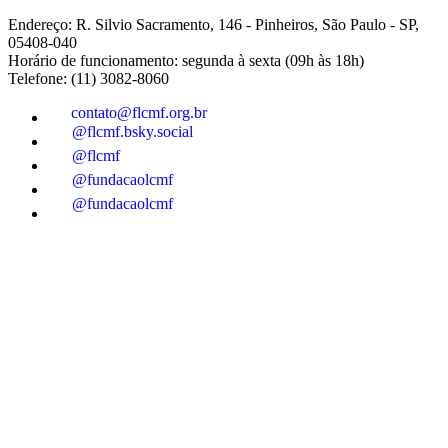
Endereço: R. Silvio Sacramento, 146 - Pinheiros, São Paulo - SP,
05408-040
Horário de funcionamento: segunda à sexta (09h às 18h)
Telefone: (11) 3082-8060
contato@flcmf.org.br
@flcmf.bsky.social
@flcmf
@fundacaolcmf
@fundacaolcmf