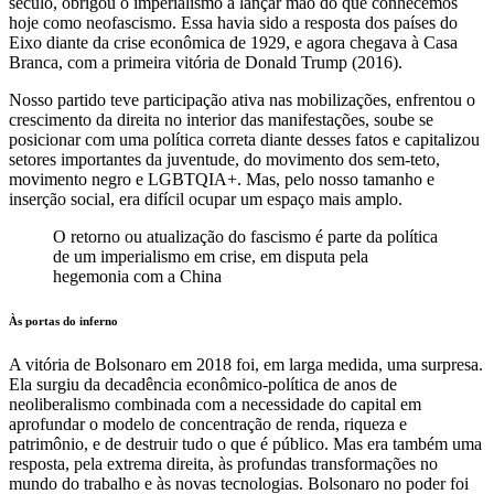
século, obrigou o imperialismo a lançar mão do que conhecemos
hoje como neofascismo. Essa havia sido a resposta dos países do
Eixo diante da crise econômica de 1929, e agora chegava à Casa
Branca, com a primeira vitória de Donald Trump (2016).
Nosso partido teve participação ativa nas mobilizações, enfrentou o
crescimento da direita no interior das manifestações, soube se
posicionar com uma política correta diante desses fatos e capitalizou
setores importantes da juventude, do movimento dos sem-teto,
movimento negro e LGBTQIA+. Mas, pelo nosso tamanho e
inserção social, era difícil ocupar um espaço mais amplo.
O retorno ou atualização do fascismo é parte da política
de um imperialismo em crise, em disputa pela
hegemonia com a China
Às portas do inferno
A vitória de Bolsonaro em 2018 foi, em larga medida, uma surpresa.
Ela surgiu da decadência econômico-política de anos de
neoliberalismo combinada com a necessidade do capital em
aprofundar o modelo de concentração de renda, riqueza e
patrimônio, e de destruir tudo o que é público. Mas era também uma
resposta, pela extrema direita, às profundas transformações no
mundo do trabalho e às novas tecnologias. Bolsonaro no poder foi