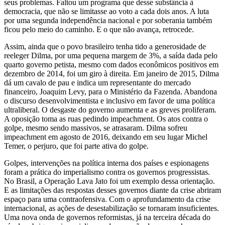
seus problemas. Faltou um programa que desse substância à
democracia, que não se limitasse ao voto a cada dois anos. A luta
por uma segunda independência nacional e por soberania também
ficou pelo meio do caminho. E o que não avança, retrocede.
Assim, ainda que o povo brasileiro tenha tido a generosidade de
reeleger Dilma, por uma pequena margem de 3%, a saída dada pelo
quarto governo petista, mesmo com dados econômicos positivos em
dezembro de 2014, foi um giro à direita. Em janeiro de 2015, Dilma
dá um cavalo de pau e indica um representante do mercado
financeiro, Joaquim Levy, para o Ministério da Fazenda. Abandona
o discurso desenvolvimentista e inclusivo em favor de uma política
ultraliberal. O desgaste do governo aumenta e as greves proliferam.
A oposição toma as ruas pedindo impeachment. Os atos contra o
golpe, mesmo sendo massivos, se atrasaram. Dilma sofreu
impeachment em agosto de 2016, deixando em seu lugar Michel
Temer, o perjuro, que foi parte ativa do golpe.
Golpes, intervenções na política interna dos países e espionagens
foram a prática do imperialismo contra os governos progressistas.
No Brasil, a Operação Lava Jato foi um exemplo dessa orientação.
E as limitações das respostas desses governos diante da crise abriram
espaço para uma contraofensiva. Com o aprofundamento da crise
internacional, as ações de desestabilização se tornaram insuficientes.
Uma nova onda de governos reformistas, já na terceira década do