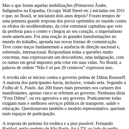
Mas o que foram aquelas mobilizações (Primavera Árabe,
Indignados na Espanha, Occupy Wall Street etc.) iniciadas em 2011
e que, no Brasil, se iniciaram dois anos depois? Foram tempos de
uma primeira grande resposta dos povos oprimidos no mundo contra
os efeitos do neoliberalismo, da crise estrutural capitalista que veio
da periferia para o centro e chegou ao seu coração, o imperialismo
norte-americano. Foi uma reação às grandes transformações no
mundo do trabalho, apoiada nas novas formas de comunicação.
Teve como traços fundamentais a ausência de direção nacional e,
sobretudo, internacional. Respondiam todas a questões muito
concretas, mas expressavam um desconforto, uma indignação, com
os rumos em geral impostos pela crise em suas vidas. No Brasil, a
palavra de ordem “Não é só por 20 centavos” expressou isso.
A revolta não se iniciou contra o governo petista de Dilma Rousseff.
A maioria dos participantes havia, inclusive, votado nela. Segundo a
Folha de S. Paulo
, das 200 frases mais presentes nos cartazes dos
manifestantes, apenas cinco se referiam ao governo. Nenhuma dizia
“Fora Dilma”, ou era agressiva a seu governo. Praticamente todas
exigiam mais e melhores serviços públicos de transporte, saúde e
educação. Questionavam também o modelo representativo, queriam
mais espaços de participação.
A resposta do petismo foi errática e a pior possível. Fernando
Haddad, então prefeito de São Paulo, foi à TV ao lado do então