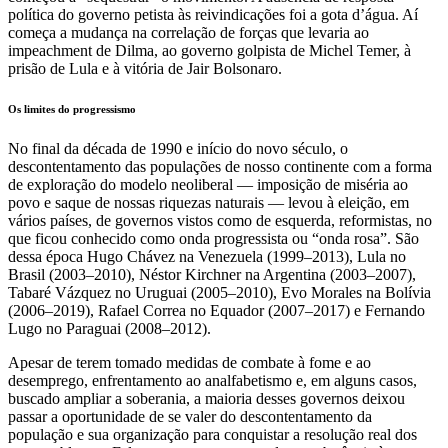
política do governo petista às reivindicações foi a gota d’água. Aí
começa a mudança na correlação de forças que levaria ao
impeachment de Dilma, ao governo golpista de Michel Temer, à
prisão de Lula e à vitória de Jair Bolsonaro.
Os limites do progressismo
No final da década de 1990 e início do novo século, o
descontentamento das populações de nosso continente com a forma
de exploração do modelo neoliberal — imposição de miséria ao
povo e saque de nossas riquezas naturais — levou à eleição, em
vários países, de governos vistos como de esquerda, reformistas, no
que ficou conhecido como onda progressista ou “onda rosa”. São
dessa época Hugo Chávez na Venezuela (1999–2013), Lula no
Brasil (2003–2010), Néstor Kirchner na Argentina (2003–2007),
Tabaré Vázquez no Uruguai (2005–2010), Evo Morales na Bolívia
(2006–2019), Rafael Correa no Equador (2007–2017) e Fernando
Lugo no Paraguai (2008–2012).
Apesar de terem tomado medidas de combate à fome e ao
desemprego, enfrentamento ao analfabetismo e, em alguns casos,
buscado ampliar a soberania, a maioria desses governos deixou
passar a oportunidade de se valer do descontentamento da
população e sua organização para conquistar a resolução real dos