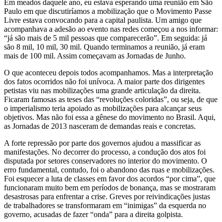
Em meados daquele ano, eu estava esperando uma reunião em São
Paulo em que discutiríamos a mobilização que o Movimento Passe
Livre estava convocando para a capital paulista. Um amigo que
acompanhava a adesão ao evento nas redes começou a nos informar:
“já são mais de 5 mil pessoas que comparecerão”. Em seguida: já
são 8 mil, 10 mil, 30 mil. Quando terminamos a reunião, já eram
mais de 100 mil. Assim começavam as Jornadas de Junho.
O que aconteceu depois todos acompanhamos. Mas a interpretação
dos fatos ocorridos não foi unívoca. A maior parte dos dirigentes
petistas viu nas mobilizações uma grande articulação da direita.
Ficaram famosas as teses das “revoluções coloridas”, ou seja, de que
o imperialismo teria apoiado as mobilizações para alcançar seus
objetivos. Mas não foi essa a gênese do movimento no Brasil. Aqui,
as Jornadas de 2013 nasceram de demandas reais e concretas.
A forte repressão por parte dos governos ajudou a massificar as
manifestações. No decorrer do processo, a condução dos atos foi
disputada por setores conservadores no interior do movimento. O
erro fundamental, contudo, foi o abandono das ruas e mobilizações.
Foi esquecer a luta de classes em favor dos acordos “por cima”, que
funcionaram muito bem em períodos de bonança, mas se mostraram
desastrosas para enfrentar a crise. Greves por reivindicações justas
de trabalhadores se transformaram em “inimigas” da esquerda no
governo, acusadas de fazer “onda” para a direita golpista.