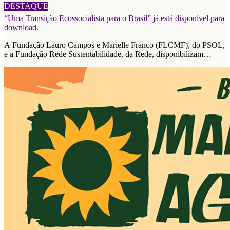
06/08/2026
DESTAQUE
“Uma Transição Ecossocialista para o Brasil” já está disponível para
download.
A Fundação Lauro Campos e Marielle Franco (FLCMF), do PSOL,
e a Fundação Rede Sustentabilidade, da Rede, disponibilizam
plataforma de propostas para as eleições de 2026.