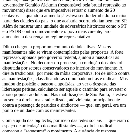
governador Geraldo Alckmin (responsável pela brutal repressão ao
movimento) dizer que era impossível retirar o aumento de 20
centavos — quando o aumento já estava sendo derrubado na maior
parte das cidades do país, o que acabaria ocorrendo também em SP.
Além de mostrar uma unidade de adversários históricos como o PT
e o PSDB contra o movimento e o povo mais carente, isso
aumentou a descrença no regime representativo.
Dilma chegou a propor um conjunto de iniciativas. Mas os
manifestantes não se viram contemplados pelas propostas. A forte
repressão, apoiada pelo governo federal, ajudou a massificar as
manifestações. No decorrer do processo, a condução dos atos foi
disputada por setores conservadores no interior do movimento. A
direita tradicional, por meio da mídia corporativa, foi de início contra
as manifestações, classificando-as como baderneiras e radicais. Mas
mudou de posição e passou a apoiá-las, ao ver o desgaste das
lideranças petistas, calculando ser aquele o caminho para reverter o
apoio popular ao lulismo. Nas mobilizações de São Paulo, já estava
presente a direita mais radicalizada, até violenta, principalmente
contra a presença de partidos e sindicatos — que, em geral, era um
ponto de unidade com os manifestantes.
Com a ajuda das big techs, por meio das redes sociais — que eram o
espaço de articulação dos manifestantes —, a direita radical
começou a “sequestrar” o movimento. A ausência de resposta