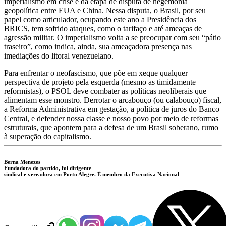
imperialismo em crise e da etapa de disputa de hegemonia
geopolítica entre EUA e China. Nessa disputa, o Brasil, por seu
papel como articulador, ocupando este ano a Presidência dos
BRICS, tem sofrido ataques, como o tarifaço e até ameaças de
agressão militar. O imperialismo volta a se preocupar com seu “pátio
traseiro”, como indica, ainda, sua ameaçadora presença nas
imediações do litoral venezuelano.
Para enfrentar o neofascismo, que põe em xeque qualquer
perspectiva de projeto pela esquerda (mesmo as timidamente
reformistas), o PSOL deve combater as políticas neoliberais que
alimentam esse monstro. Derrotar o arcabouço (ou calabouço) fiscal,
a Reforma Administrativa em gestação, a política de juros do Banco
Central, e defender nossa classe e nosso povo por meio de reformas
estruturais, que apontem para a defesa de um Brasil soberano, rumo
à superação do capitalismo.
Berna Menezes
Fundadora do partido, foi dirigente
sindical e vereadora em Porto Alegre. É membro da Executiva Nacional