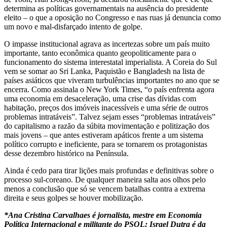
determina as políticas governamentais na ausência do presidente
eleito – o que a oposição no Congresso e nas ruas já denuncia como
um novo e mal-disfarçado intento de golpe.
O impasse institucional agrava as incertezas sobre um país muito
importante, tanto econômica quanto geopoliticamente para o
funcionamento do sistema interestatal imperialista. A Coreia do Sul
vem se somar ao Sri Lanka, Paquistão e Bangladesh na lista de
países asiáticos que viveram turbulências importantes no ano que se
encerra. Como assinala o New York Times, “o país enfrenta agora
uma economia em desaceleração, uma crise das dívidas com
habitação, preços dos imóveis inacessíveis e uma série de outros
problemas intratáveis”. Talvez sejam esses “problemas intratáveis”
do capitalismo a razão da súbita movimentação e politização dos
mais jovens – que antes estiveram apáticos frente a um sistema
político corrupto e ineficiente, para se tornarem os protagonistas
desse dezembro histórico na Península.
Ainda é cedo para tirar lições mais profundas e definitivas sobre o
processo sul-coreano. De qualquer maneira salta aos olhos pelo
menos a conclusão que só se vencem batalhas contra a extrema
direita e seus golpes se houver mobilização.
*Ana Cristina Carvalhaes é jornalista, mestre em Economia
Política Internacional e militante do PSOL; Israel Dutra é da