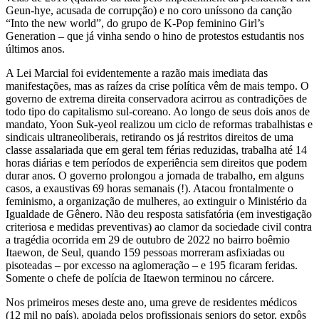
Geun-hye, acusada de corrupção) e no coro uníssono da canção
“Into the new world”, do grupo de K-Pop feminino Girl’s
Generation – que já vinha sendo o hino de protestos estudantis nos
últimos anos.
A Lei Marcial foi evidentemente a razão mais imediata das
manifestações, mas as raízes da crise política vêm de mais tempo. O
governo de extrema direita conservadora acirrou as contradições de
todo tipo do capitalismo sul-coreano. Ao longo de seus dois anos de
mandato, Yoon Suk-yeol realizou um ciclo de reformas trabalhistas e
sindicais ultraneoliberais, retirando os já restritos direitos de uma
classe assalariada que em geral tem férias reduzidas, trabalha até 14
horas diárias e tem períodos de experiência sem direitos que podem
durar anos. O governo prolongou a jornada de trabalho, em alguns
casos, a exaustivas 69 horas semanais (!). Atacou frontalmente o
feminismo, a organização de mulheres, ao extinguir o Ministério da
Igualdade de Gênero. Não deu resposta satisfatória (em investigação
criteriosa e medidas preventivas) ao clamor da sociedade civil contra
a tragédia ocorrida em 29 de outubro de 2022 no bairro boêmio
Itaewon, de Seul, quando 159 pessoas morreram asfixiadas ou
pisoteadas – por excesso na aglomeração – e 195 ficaram feridas.
Somente o chefe de polícia de Itaewon terminou no cárcere.
Nos primeiros meses deste ano, uma greve de residentes médicos
(12 mil no país), apoiada pelos profissionais seniors do setor, expôs