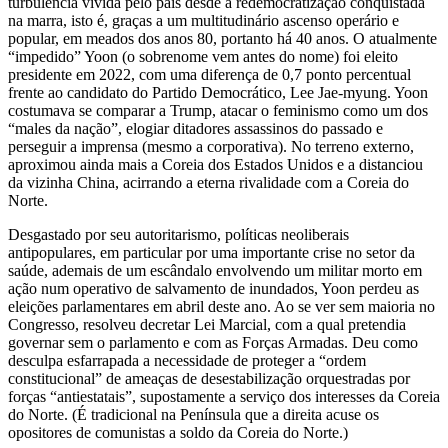
turbulência vivida pelo país desde a redemocratização conquistada
na marra, isto é, graças a um multitudinário ascenso operário e
popular, em meados dos anos 80, portanto há 40 anos. O atualmente
“impedido” Yoon (o sobrenome vem antes do nome) foi eleito
presidente em 2022, com uma diferença de 0,7 ponto percentual
frente ao candidato do Partido Democrático, Lee Jae-myung. Yoon
costumava se comparar a Trump, atacar o feminismo como um dos
“males da nação”, elogiar ditadores assassinos do passado e
perseguir a imprensa (mesmo a corporativa). No terreno externo,
aproximou ainda mais a Coreia dos Estados Unidos e a distanciou
da vizinha China, acirrando a eterna rivalidade com a Coreia do
Norte.
Desgastado por seu autoritarismo, políticas neoliberais
antipopulares, em particular por uma importante crise no setor da
saúde, ademais de um escândalo envolvendo um militar morto em
ação num operativo de salvamento de inundados, Yoon perdeu as
eleições parlamentares em abril deste ano. Ao se ver sem maioria no
Congresso, resolveu decretar Lei Marcial, com a qual pretendia
governar sem o parlamento e com as Forças Armadas. Deu como
desculpa esfarrapada a necessidade de proteger a “ordem
constitucional” de ameaças de desestabilização orquestradas por
forças “antiestatais”, supostamente a serviço dos interesses da Coreia
do Norte. (É tradicional na Península que a direita acuse os
opositores de comunistas a soldo da Coreia do Norte.)