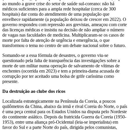
ao mundo a grave crise do setor de saúde sul-coreano: não há
médicos suficientes para a ampla rede hospitalar (cerca de 300
hospitais) dar conta do atendimento de uma população que
envelhece rapidamente (a população deixou de crescer em 2022). O
governo respondeu com repressão aos grevistas, ameaçou com corte
das licenças médicas e insistiu na decisão de não ampliar o número
de vagas nas faculdades de medicina. Multiplicaram-se os casos de
morte por falta de atenção de urgência e emergência, o que
transformou o tema no centro de um debate nacional sobre o futuro.
Somando-se a essa fórmula de desastres, o governo viu-se
questionado pela falta de transparência das investigações sobre a
morte de um militar numa operação de salvamento de vítimas de
enchentes (ocorrida em 2023) e tem a primeira-dama acusada de
corrupção por ter aceitado uma bolsa de grife caríssima como
presente.
Da destruição ao clube dos ricos
Localizada estrategicamente na Península da Coreia, a poucos
quilômetros da China, abaixo da irmã e rival Coreia do Norte, o país
é uma peça central para os Estados Unidos na disputa pelo Nordeste
do continente asiático. Depois da fratricida Guerra da Coreia (1950-
1953), entre uma aliança pró-Ocidental (leia-se imperialista) em
favor do Sul e a parte Norte do país, dirigida pelos comunistas,