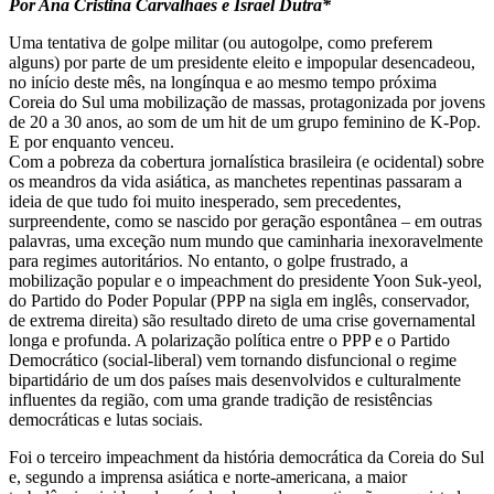
Por Ana Cristina Carvalhaes e Israel Dutra*
Uma tentativa de golpe militar (ou autogolpe, como preferem
alguns) por parte de um presidente eleito e impopular desencadeou,
no início deste mês, na longínqua e ao mesmo tempo próxima
Coreia do Sul uma mobilização de massas, protagonizada por jovens
de 20 a 30 anos, ao som de um hit de um grupo feminino de K-Pop.
E por enquanto venceu.
Com a pobreza da cobertura jornalística brasileira (e ocidental) sobre
os meandros da vida asiática, as manchetes repentinas passaram a
ideia de que tudo foi muito inesperado, sem precedentes,
surpreendente, como se nascido por geração espontânea – em outras
palavras, uma exceção num mundo que caminharia inexoravelmente
para regimes autoritários. No entanto, o golpe frustrado, a
mobilização popular e o impeachment do presidente Yoon Suk-yeol,
do Partido do Poder Popular (PPP na sigla em inglês, conservador,
de extrema direita) são resultado direto de uma crise governamental
longa e profunda. A polarização política entre o PPP e o Partido
Democrático (social-liberal) vem tornando disfuncional o regime
bipartidário de um dos países mais desenvolvidos e culturalmente
influentes da região, com uma grande tradição de resistências
democráticas e lutas sociais.
Foi o terceiro impeachment da história democrática da Coreia do Sul
e, segundo a imprensa asiática e norte-americana, a maior