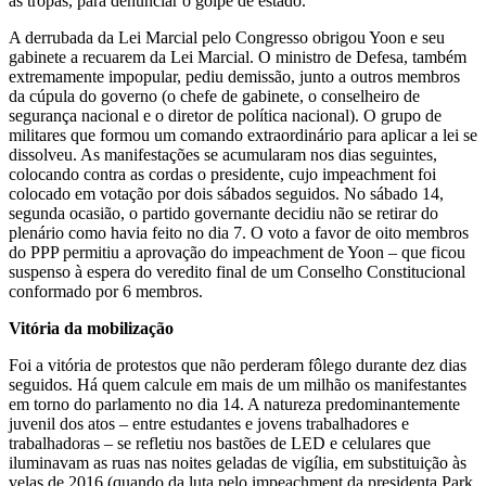
as tropas, para denunciar o golpe de estado.
A derrubada da Lei Marcial pelo Congresso obrigou Yoon e seu
gabinete a recuarem da Lei Marcial. O ministro de Defesa, também
extremamente impopular, pediu demissão, junto a outros membros
da cúpula do governo (o chefe de gabinete, o conselheiro de
segurança nacional e o diretor de política nacional). O grupo de
militares que formou um comando extraordinário para aplicar a lei se
dissolveu. As manifestações se acumularam nos dias seguintes,
colocando contra as cordas o presidente, cujo impeachment foi
colocado em votação por dois sábados seguidos. No sábado 14,
segunda ocasião, o partido governante decidiu não se retirar do
plenário como havia feito no dia 7. O voto a favor de oito membros
do PPP permitiu a aprovação do impeachment de Yoon – que ficou
suspenso à espera do veredito final de um Conselho Constitucional
conformado por 6 membros.
Vitória da mobilização
Foi a vitória de protestos que não perderam fôlego durante dez dias
seguidos. Há quem calcule em mais de um milhão os manifestantes
em torno do parlamento no dia 14. A natureza predominantemente
juvenil dos atos – entre estudantes e jovens trabalhadores e
trabalhadoras – se refletiu nos bastões de LED e celulares que
iluminavam as ruas nas noites geladas de vigília, em substituição às
velas de 2016 (quando da luta pelo impeachment da presidenta Park