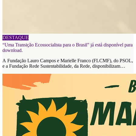
06/08/2026
DESTAQUE
“Uma Transição Ecossocialista para o Brasil” já está disponível para
download.
A Fundação Lauro Campos e Marielle Franco (FLCMF), do PSOL,
e a Fundação Rede Sustentabilidade, da Rede, disponibilizam
plataforma de propostas para as eleições de 2026.