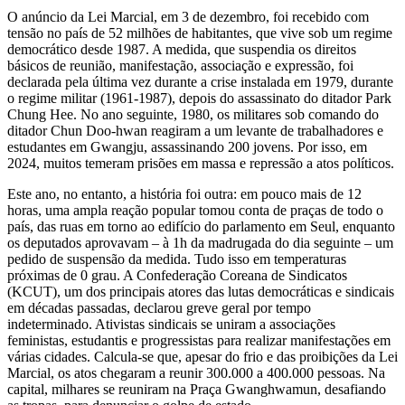
O anúncio da Lei Marcial, em 3 de dezembro, foi recebido com
tensão no país de 52 milhões de habitantes, que vive sob um regime
democrático desde 1987. A medida, que suspendia os direitos
básicos de reunião, manifestação, associação e expressão, foi
declarada pela última vez durante a crise instalada em 1979, durante
o regime militar (1961-1987), depois do assassinato do ditador Park
Chung Hee. No ano seguinte, 1980, os militares sob comando do
ditador Chun Doo-hwan reagiram a um levante de trabalhadores e
estudantes em Gwangju, assassinando 200 jovens. Por isso, em
2024, muitos temeram prisões em massa e repressão a atos políticos.
Este ano, no entanto, a história foi outra: em pouco mais de 12
horas, uma ampla reação popular tomou conta de praças de todo o
país, das ruas em torno ao edifício do parlamento em Seul, enquanto
os deputados aprovavam – à 1h da madrugada do dia seguinte – um
pedido de suspensão da medida. Tudo isso em temperaturas
próximas de 0 grau. A Confederação Coreana de Sindicatos
(KCUT), um dos principais atores das lutas democráticas e sindicais
em décadas passadas, declarou greve geral por tempo
indeterminado. Ativistas sindicais se uniram a associações
feministas, estudantis e progressistas para realizar manifestações em
várias cidades. Calcula-se que, apesar do frio e das proibições da Lei
Marcial, os atos chegaram a reunir 300.000 a 400.000 pessoas. Na
capital, milhares se reuniram na Praça Gwanghwamun, desafiando