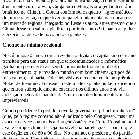
fossem os investimentos pesados na industrialização e infraestrutura.
Juntamente com Taiwan, Cingapura e Hong Kong (então território
britânico na China), a Coreia conformou os quatro “tigres asiáticos”
de primeira geração, que tiveram papel fundamental na criação de
um mercado regional integrado no Leste asiático, antes mesmo que a
China desse seu salto capitalista a partir dos anos 90, para catapultar
a Ásia à condição de novo polo capitalista.
Choque no mínimo regional
Nos últimos 30 anos, com a revolução digital, o capitalismo coreano
transitou para um status em que telecomunicações e informática
ganharam peso decisivo, sem falar na indústria cultural e do
entretenimento, que invade o mundo com bom cinema, grupos de
música pop, culinária, séries televisivas e recentemente um prêmio
Nobel de literatura. Foi esse “modelo” de capitalismo bem-sucedido
que entrou subrepticiamente em crise nos últimos anos e se viu
ameaçado pelos desmandos de Yoon, com desdobramentos ainda
imprevisíveis.
Com o presidente impedido, deveria governar o “primeiro-ministro”
(que, pelo regime coreano não é indicado pelo Congresso, mas uma
espécie de vice com mais atribuições) até que a Corte Constitucional
avalie o impeachment e seja possível chamar eleições – para o que
este órgão tem de 60 a 90 dias. No entanto, o presidente do partido
de Yoon, Han Dong-Hoon, já declarou oficialmente que é ele que