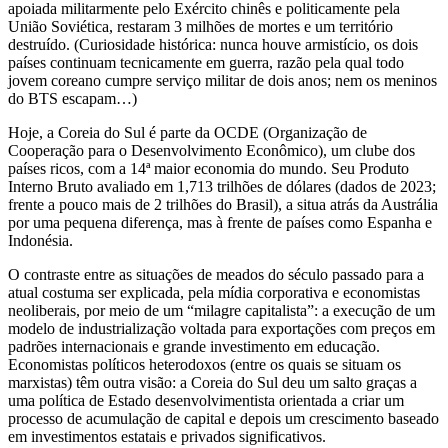
apoiada militarmente pelo Exército chinês e politicamente pela
União Soviética, restaram 3 milhões de mortes e um território
destruído. (Curiosidade histórica: nunca houve armistício, os dois
países continuam tecnicamente em guerra, razão pela qual todo
jovem coreano cumpre serviço militar de dois anos; nem os meninos
do BTS escapam…)
Hoje, a Coreia do Sul é parte da OCDE (Organização de
Cooperação para o Desenvolvimento Econômico), um clube dos
países ricos, com a 14ª maior economia do mundo. Seu Produto
Interno Bruto avaliado em 1,713 trilhões de dólares (dados de 2023;
frente a pouco mais de 2 trilhões do Brasil), a situa atrás da Austrália
por uma pequena diferença, mas à frente de países como Espanha e
Indonésia.
O contraste entre as situações de meados do século passado para a
atual costuma ser explicada, pela mídia corporativa e economistas
neoliberais, por meio de um “milagre capitalista”: a execução de um
modelo de industrialização voltada para exportações com preços em
padrões internacionais e grande investimento em educação.
Economistas políticos heterodoxos (entre os quais se situam os
marxistas) têm outra visão: a Coreia do Sul deu um salto graças a
uma política de Estado desenvolvimentista orientada a criar um
processo de acumulação de capital e depois um crescimento baseado
em investimentos estatais e privados significativos.