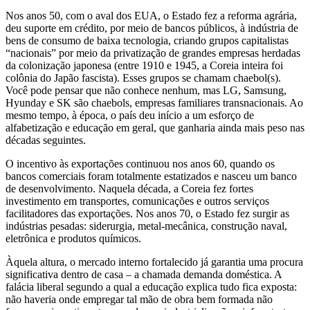
Nos anos 50, com o aval dos EUA, o Estado fez a reforma agrária,
deu suporte em crédito, por meio de bancos públicos, à indústria de
bens de consumo de baixa tecnologia, criando grupos capitalistas
“nacionais” por meio da privatização de grandes empresas herdadas
da colonização japonesa (entre 1910 e 1945, a Coreia inteira foi
colônia do Japão fascista). Esses grupos se chamam chaebol(s).
Você pode pensar que não conhece nenhum, mas LG, Samsung,
Hyunday e SK são chaebols, empresas familiares transnacionais. Ao
mesmo tempo, à época, o país deu início a um esforço de
alfabetização e educação em geral, que ganharia ainda mais peso nas
décadas seguintes.
O incentivo às exportações continuou nos anos 60, quando os
bancos comerciais foram totalmente estatizados e nasceu um banco
de desenvolvimento. Naquela década, a Coreia fez fortes
investimento em transportes, comunicações e outros serviços
facilitadores das exportações. Nos anos 70, o Estado fez surgir as
indústrias pesadas: siderurgia, metal-mecânica, construção naval,
eletrônica e produtos químicos.
Àquela altura, o mercado interno fortalecido já garantia uma procura
significativa dentro de casa – a chamada demanda doméstica. A
falácia liberal segundo a qual a educação explica tudo fica exposta:
não haveria onde empregar tal mão de obra bem formada não