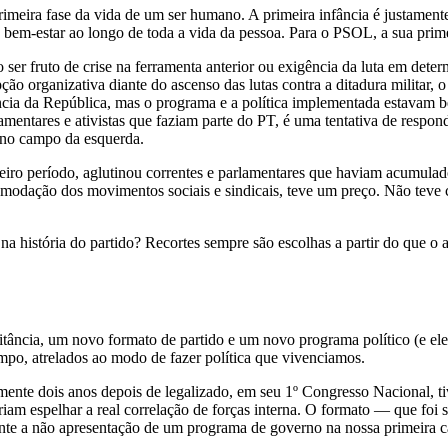
rimeira fase da vida de um ser humano. A primeira infância é justamente 
 bem-estar ao longo de toda a vida da pessoa. Para o PSOL, a sua prim
ser fruto de crise na ferramenta anterior ou exigência da luta em det
ção organizativa diante do ascenso das lutas contra a ditadura milita
ncia da República, mas o programa e a política implementada estavam b
entares e ativistas que faziam parte do PT, é uma tentativa de respon
 no campo da esquerda.
iro período, aglutinou correntes e parlamentares que haviam acumula
omodação dos movimentos sociais e sindicais, teve um preço. Não teve 
a história do partido? Recortes sempre são escolhas a partir do que o 
ância, um novo formato de partido e um novo programa político (e ele
mpo, atrelados ao modo de fazer política que vivenciamos.
e dois anos depois de legalizado, em seu 1º Congresso Nacional, tive
eriam espelhar a real correlação de forças interna. O formato — que f
nte a não apresentação de um programa de governo na nossa primeira c