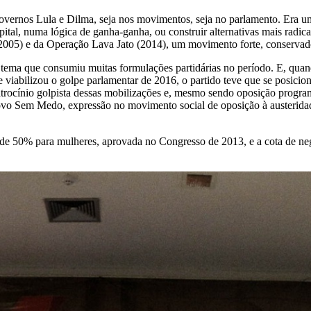
overnos Lula e Dilma, seja nos movimentos, seja no parlamento. Era u
pital, numa lógica de ganha-ganha, ou construir alternativas mais radic
2005) e da Operação Lava Jato (2014), um movimento forte, conservado
, tema que consumiu muitas formulações partidárias no período. E, qu
viabilizou o golpe parlamentar de 2016, o partido teve que se posicion
 patrocínio golpista dessas mobilizações e, mesmo sendo oposição prog
 Povo Sem Medo, expressão no movimento social de oposição à austerid
 de 50% para mulheres, aprovada no Congresso de 2013, e a cota de neg