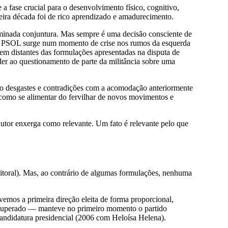
a fase crucial para o desenvolvimento físico, cognitivo,
eira década foi de rico aprendizado e amadurecimento.
erminada conjuntura. Mas sempre é uma decisão consciente de
r, o PSOL surge num momento de crise nos rumos da esquerda
em distantes das formulações apresentadas na disputa de
der ao questionamento de parte da militância sobre uma
do desgastes e contradições com a acomodação anteriormente
como se alimentar do fervilhar de novos movimentos e
autor enxerga como relevante. Um fato é relevante pelo que
itoral). Mas, ao contrário de algumas formulações, nenhuma
mos a primeira direção eleita de forma proporcional,
oi superado — manteve no primeiro momento o partido
andidatura presidencial (2006 com Heloísa Helena).