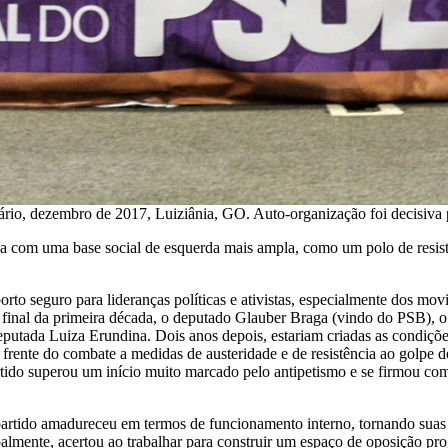
rio, dezembro de 2017, Luiziânia, GO. Auto-organização foi decisiva p
 com uma base social de esquerda mais ampla, como um polo de resistênc
 porto seguro para lideranças políticas e ativistas, especialmente do
 no final da primeira década, o deputado Glauber Braga (vindo do PSB),
eputada Luiza Erundina. Dois anos depois, estariam criadas as condiçõe
 frente do combate a medidas de austeridade e de resistência ao golpe
tido superou um início muito marcado pelo antipetismo e se firmou co
artido amadureceu em termos de funcionamento interno, tornando suas 
cipalmente, acertou ao trabalhar para construir um espaço de oposição p