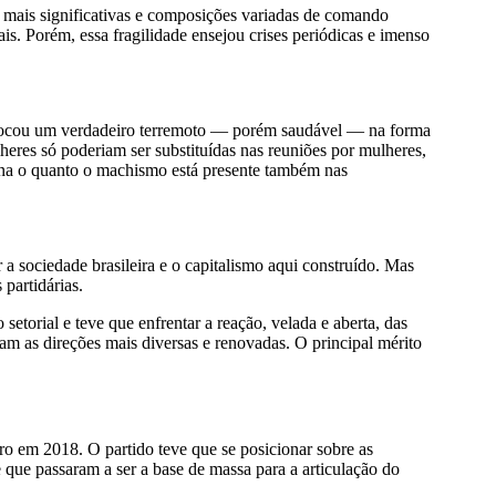
s mais significativas e composições variadas de comando
ais. Porém, essa fragilidade ensejou crises periódicas e imenso
ovocou um verdadeiro terremoto — porém saudável — na forma
eres só poderiam ser substituídas nas reuniões por mulheres,
 tona o quanto o machismo está presente também nas
a sociedade brasileira e o capitalismo aqui construído. Mas
partidárias.
etorial e teve que enfrentar a reação, velada e aberta, das
m as direções mais diversas e renovadas. O principal mérito
ro em 2018. O partido teve que se posicionar sobre as
ue passaram a ser a base de massa para a articulação do