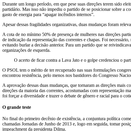
Durante um longo período, em que pese suas direções terem sido eleit
partidário. Mas isso não impediu o partido de se posicionar sobre a con
gasto de energia para “apagar incêndios internos”.
Apesar dessas fragilidades organizativas, duas mudanças foram relevant
A cota de no mínimo 50% de presença de mulheres nas direções part
de indicação da representação das correntes e chapas. Foi necessário
evitando burlar a decisão anterior. Para um partido que se reivindica
organizações de esquerda.
O acerto de ficar contra a Lava Jato e o golpe credenciou o pa
O PSOL tem o mérito de ter recuperado nas suas formulações congressu
encontrou resistência, pelo menos nos bastidores do Congresso Nacion
A aprovação dessas duas mudanças, que tornaram as direções mais coere
direções da maioria das correntes, acostumadas com representação ma
foi forçar a diversidade e trazer o debate de gênero e racial para o coti
O grande teste
No final do primeiro decênio de existência, a conjuntura política co
chamadas Jornadas de Junho de 2013 e, logo em seguida, tomar posiç
impeachment da presidenta Dilma.