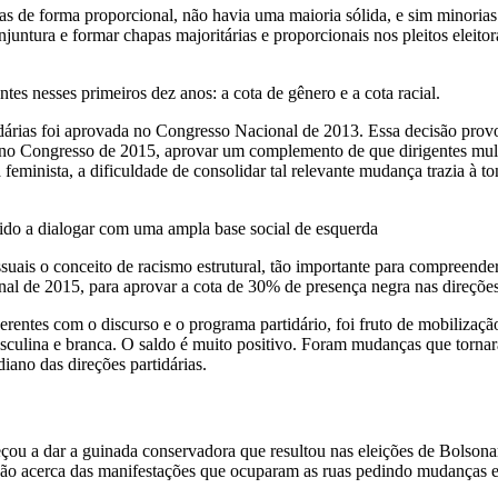
as de forma proporcional, não havia uma maioria sólida, e sim minoria
juntura e formar chapas majoritárias e proporcionais nos pleitos eleitor
es nesses primeiros dez anos: a cota de gênero e a cota racial.
idárias foi aprovada no Congresso Nacional de 2013. Essa decisão pr
, no Congresso de 2015, aprovar um complemento de que dirigentes mulh
va feminista, a dificuldade de consolidar tal relevante mudança trazia à
rtido a dialogar com uma ampla base social de esquerda
ais o conceito de racismo estrutural, tão importante para compreender 
al de 2015, para aprovar a cota de 30% de presença negra nas direções 
ntes com o discurso e o programa partidário, foi fruto de mobilização s
sculina e branca. O saldo é muito positivo. Foram mudanças que tornara
diano das direções partidárias.
meçou a dar a guinada conservadora que resultou nas eleições de Bolsona
ão acerca das manifestações que ocuparam as ruas pedindo mudanças e q