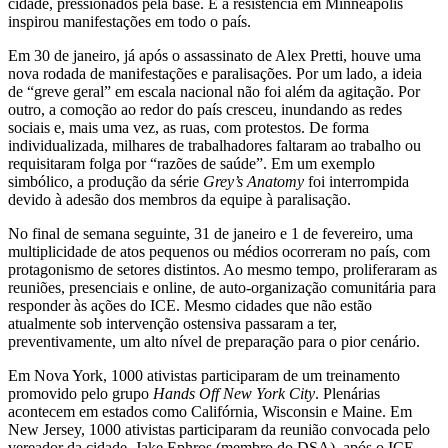
cidade, pressionados pela base. E a resistência em Minneapolis
inspirou manifestações em todo o país.
Em 30 de janeiro, já após o assassinato de Alex Pretti, houve uma
nova rodada de manifestações e paralisações. Por um lado, a ideia
de “greve geral” em escala nacional não foi além da agitação. Por
outro, a comoção ao redor do país cresceu, inundando as redes
sociais e, mais uma vez, as ruas, com protestos. De forma
individualizada, milhares de trabalhadores faltaram ao trabalho ou
requisitaram folga por “razões de saúde”. Em um exemplo
simbólico, a produção da série
Grey’s Anatomy
foi interrompida
devido à adesão dos membros da equipe à paralisação.
No final de semana seguinte, 31 de janeiro e 1 de fevereiro, uma
multiplicidade de atos pequenos ou médios ocorreram no país, com
protagonismo de setores distintos. Ao mesmo tempo, proliferaram as
reuniões, presenciais e online, de auto-organização comunitária para
responder às ações do ICE. Mesmo cidades que não estão
atualmente sob intervenção ostensiva passaram a ter,
preventivamente, um alto nível de preparação para o pior cenário.
Em Nova York, 1000 ativistas participaram de um treinamento
promovido pelo grupo
Hands Off New York City
. Plenárias
acontecem em estados como Califórnia, Wisconsin e Maine. Em
New Jersey, 1000 ativistas participaram da reunião convocada pelo
vereador da cidade, Jake Ephros (membro do DSA), após o ICE