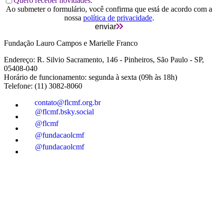
Quero receber novidades.
Ao submeter o formulário, você confirma que está de acordo com a
nossa
política de privacidade
.
enviar
Fundação Lauro Campos e Marielle Franco
Endereço: R. Silvio Sacramento, 146 - Pinheiros, São Paulo - SP,
05408-040
Horário de funcionamento: segunda à sexta (09h às 18h)
Telefone: (11) 3082-8060
contato@flcmf.org.br
@flcmf.bsky.social
@flcmf
@fundacaolcmf
@fundacaolcmf