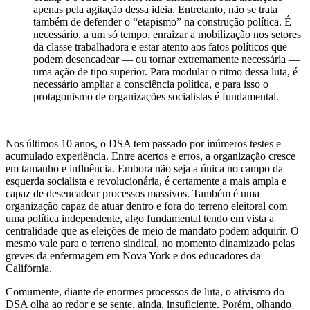
apenas pela agitação dessa ideia. Entretanto, não se trata
também de defender o “etapismo” na construção política. É
necessário, a um só tempo, enraizar a mobilização nos setores
da classe trabalhadora e estar atento aos fatos políticos que
podem desencadear — ou tornar extremamente necessária —
uma ação de tipo superior. Para modular o ritmo dessa luta, é
necessário ampliar a consciência política, e para isso o
protagonismo de organizações socialistas é fundamental.
Nos últimos 10 anos, o DSA tem passado por inúmeros testes e
acumulado experiência. Entre acertos e erros, a organização cresce
em tamanho e influência. Embora não seja a única no campo da
esquerda socialista e revolucionária, é certamente a mais ampla e
capaz de desencadear processos massivos. Também é uma
organização capaz de atuar dentro e fora do terreno eleitoral com
uma política independente, algo fundamental tendo em vista a
centralidade que as eleições de meio de mandato podem adquirir. O
mesmo vale para o terreno sindical, no momento dinamizado pelas
greves da enfermagem em Nova York e dos educadores da
Califórnia.
Comumente, diante de enormes processos de luta, o ativismo do
DSA olha ao redor e se sente, ainda, insuficiente. Porém, olhando