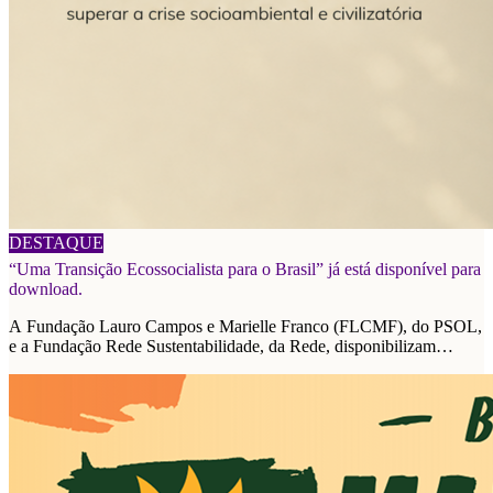
06/08/2026
DESTAQUE
“Uma Transição Ecossocialista para o Brasil” já está disponível para
download.
A Fundação Lauro Campos e Marielle Franco (FLCMF), do PSOL,
e a Fundação Rede Sustentabilidade, da Rede, disponibilizam
plataforma de propostas para as eleições de 2026.