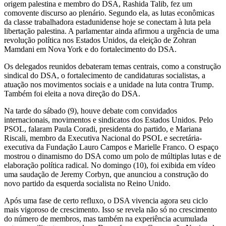
origem palestina e membro do DSA, Rashida Talib, fez um
comovente discurso ao plenário. Segundo ela, as lutas econômicas
da classe trabalhadora estadunidense hoje se conectam à luta pela
libertação palestina. A parlamentar ainda afirmou a urgência de uma
revolução política nos Estados Unidos, da eleição de Zohran
Mamdani em Nova York e do fortalecimento do DSA.
Os delegados reunidos debateram temas centrais, como a construção
sindical do DSA, o fortalecimento de candidaturas socialistas, a
atuação nos movimentos sociais e a unidade na luta contra Trump.
Também foi eleita a nova direção do DSA.
Na tarde do sábado (9), houve debate com convidados
internacionais, movimentos e sindicatos dos Estados Unidos. Pelo
PSOL, falaram Paula Coradi, presidenta do partido, e Mariana
Riscali, membro da Executiva Nacional do PSOL e secretária-
executiva da Fundação Lauro Campos e Marielle Franco. O espaço
mostrou o dinamismo do DSA como um polo de múltiplas lutas e de
elaboração política radical. No domingo (10), foi exibida em vídeo
uma saudação de Jeremy Corbyn, que anunciou a construção do
novo partido da esquerda socialista no Reino Unido.
Após uma fase de certo refluxo, o DSA vivencia agora seu ciclo
mais vigoroso de crescimento. Isso se revela não só no crescimento
do número de membros, mas também na experiência acumulada