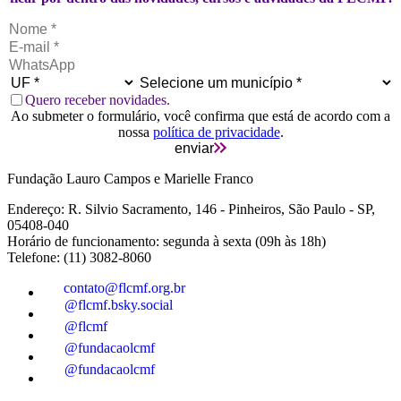
Quero receber novidades.
Ao submeter o formulário, você confirma que está de acordo com a
nossa
política de privacidade
.
enviar
Fundação Lauro Campos e Marielle Franco
Endereço: R. Silvio Sacramento, 146 - Pinheiros, São Paulo - SP,
05408-040
Horário de funcionamento: segunda à sexta (09h às 18h)
Telefone: (11) 3082-8060
contato@flcmf.org.br
@flcmf.bsky.social
@flcmf
@fundacaolcmf
@fundacaolcmf