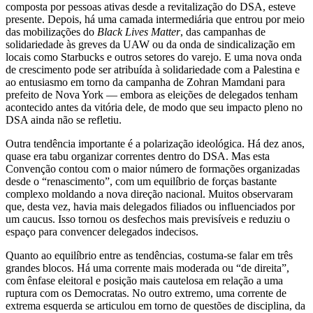
composta por pessoas ativas desde a revitalização do DSA, esteve
presente. Depois, há uma camada intermediária que entrou por meio
das mobilizações do
Black Lives Matter
, das campanhas de
solidariedade às greves da UAW ou da onda de sindicalização em
locais como Starbucks e outros setores do varejo. E uma nova onda
de crescimento pode ser atribuída à solidariedade com a Palestina e
ao entusiasmo em torno da campanha de Zohran Mamdani para
prefeito de Nova York — embora as eleições de delegados tenham
acontecido antes da vitória dele, de modo que seu impacto pleno no
DSA ainda não se refletiu.
Outra tendência importante é a polarização ideológica. Há dez anos,
quase era tabu organizar correntes dentro do DSA. Mas esta
Convenção contou com o maior número de formações organizadas
desde o “renascimento”, com um equilíbrio de forças bastante
complexo moldando a nova direção nacional. Muitos observaram
que, desta vez, havia mais delegados filiados ou influenciados por
um caucus. Isso tornou os desfechos mais previsíveis e reduziu o
espaço para convencer delegados indecisos.
Quanto ao equilíbrio entre as tendências, costuma-se falar em três
grandes blocos. Há uma corrente mais moderada ou “de direita”,
com ênfase eleitoral e posição mais cautelosa em relação a uma
ruptura com os Democratas. No outro extremo, uma corrente de
extrema esquerda se articulou em torno de questões de disciplina, da