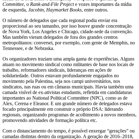
Committee
, o
Rank-and-File Project
e vozes importantes da mídia
de esquerda,
Jacobin
,
Haymarket Books
, entre outros.
O número de delegados que cada regional podia enviar era
proporcional ao seu tamanho, por isso houve grande concentração
de Nova York, Los Angeles e Chicago, cidade-sede da convenção.
Mas também vieram delegados de fora dos grandes centros
metropolitanos: conversei, por exemplo, com gente de Memphis, no
Tennessee, e de Nebraska.
Os organizadores traziam uma ampla gama de experiências. Alguns
atuam no movimento sindical como militantes de base nos locais de
trabalho, reformadores sindicais, lideranças em ações de
solidariedade. Outros estavam profundamente engajados no
movimento pela Palestina, seja nos campi universitários, nos
sindicatos, nas ruas ou em câmaras municipais. Havia também uma
camada visível de ex-ativistas estudantis, refletida em candidaturas
importantes ao National Political Committee (NPC), como as de
Alex, Cerena e Eleanor. E um grande número de delegados estava
focado principalmente em construir o próprio DSA: liderando
regionais, organizando programas de acolhimento a novos membros,
promovendo atividades de formação política etc.
Com o distanciamento do tempo, é possível enxergar “gerações” ou
camadas distintas dentro da organização. A geração de 2016–2018,