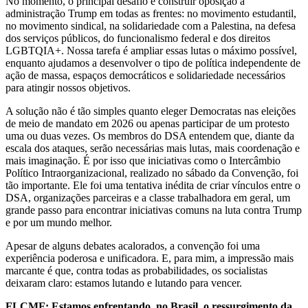
No momento, o principal desafio é construir oposição à
administração Trump em todas as frentes: no movimento estudantil,
no movimento sindical, na solidariedade com a Palestina, na defesa
dos serviços públicos, do funcionalismo federal e dos direitos
LGBTQIA+. Nossa tarefa é ampliar essas lutas o máximo possível,
enquanto ajudamos a desenvolver o tipo de política independente de
ação de massa, espaços democráticos e solidariedade necessários
para atingir nossos objetivos.
A solução não é tão simples quanto eleger Democratas nas eleições
de meio de mandato em 2026 ou apenas participar de um protesto
uma ou duas vezes. Os membros do DSA entendem que, diante da
escala dos ataques, serão necessárias mais lutas, mais coordenação e
mais imaginação. É por isso que iniciativas como o Intercâmbio
Político Intraorganizacional,
realizado no sábado da Convenção, foi
tão importante. Ele foi uma tentativa inédita de criar vínculos entre o
DSA, organizações parceiras e a classe trabalhadora em geral, um
grande passo para encontrar iniciativas comuns na luta contra Trump
e por um mundo melhor.
Apesar de alguns debates acalorados, a convenção foi uma
experiência poderosa e unificadora. E, para mim, a impressão mais
marcante é que, contra todas as probabilidades, os socialistas
deixaram claro: estamos lutando e lutando para vencer.
FLCMF: Estamos enfrentando, no Brasil, o ressurgimento da