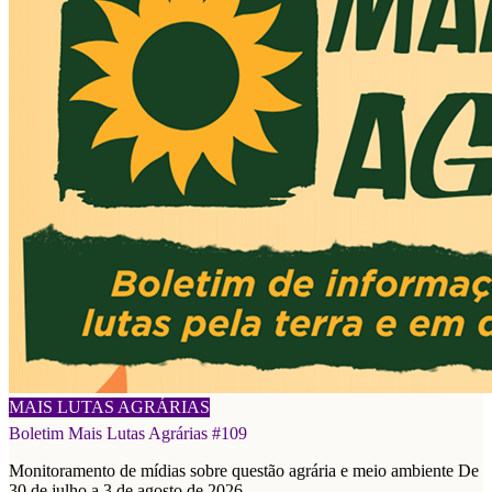
08/08/2026
MAIS LUTAS AGRÁRIAS
Boletim Mais Lutas Agrárias #109
Monitoramento de mídias sobre questão agrária e meio ambiente De
30 de julho a 3 de agosto de 2026