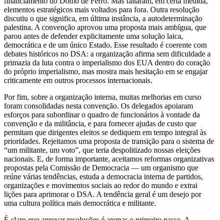
financiamento do Domo de Ferro. Mas faltaram, em certa medida,
elementos estratégicos mais voltados para fora. Outra resolução
discutiu o que significa, em última instância, a autodeterminação
palestina. A convenção aprovou uma proposta mais ambígua, que
parou antes de defender explicitamente uma solução laica,
democrática e de um único Estado. Esse resultado é coerente com
debates históricos no DSA: a organização afirma sem dificuldade a
primazia da luta contra o imperialismo dos EUA dentro do coração
do próprio imperialismo, mas mostra mais hesitação em se engajar
criticamente em outros processos internacionais.
Por fim, sobre a organização interna, muitas melhorias em curso
foram consolidadas nesta convenção. Os delegados apoiaram
esforços para subordinar o quadro de funcionários à vontade da
convenção e da militância, e para fornecer ajudas de custo que
permitam que dirigentes eleitos se dediquem em tempo integral às
prioridades. Rejeitamos uma proposta de transição para o sistema de
“um militante, um voto”, que teria despolitizado nossas eleições
nacionais. E, de forma importante, aceitamos reformas organizativas
propostas pela Comissão de Democracia — um organismo que
reúne várias tendências, estuda a democracia interna de partidos,
organizações e movimentos sociais ao redor do mundo e extrai
lições para aprimorar o DSA. A tendência geral é um desejo por
uma cultura política mais democrática e militante.
É claro que aprovar resoluções é apenas o primeiro passo. A