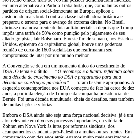
em uma alternativa ao Partido Trabalhista, que, como tantos outros
partidos de origem social-democrata na Europa, aplicou a
austeridade mais brutal contra a classe trabalhadora britânica e
preparou o terreno para o avanço da extrema direita. No Brasil,
abriu-se uma nova frente de luta anti-imperialista depois que Trump
impôs uma tarifa de 50% como punição pelo julgamento de seu
aliado golpista, Jair Bolsonaro. E neste fim de semana, nos Estados
Unidos, epicentro do capitalismo global, houve uma poderosa
reunião de cerca de 1600 socialistas que reafirmaram seu
compromisso de lutar por um mundo melhor.
A Convenção se deu em um momento único do crescimento do
DSA. O tema e o título —
“O recomeço e o futuro: refletindo sobre
uma década de crescimento do DSA e preparando para uma
década de construção partidária”
— foram bastante apropriados. A
esquerda contemporânea nos EUA começou de fato há cerca de dez
anos, a partir da eleição de Trump e da campanha presidencial de
Bernie. Foi uma década tumultuada, cheia de desafios, mas também
de muitas lições e vitórias.
Embora o DSA ainda não seja uma força nacional decisiva, já é um
ator relevante em diversos processos importantes, da vitória de
Zohran em Nova York às lutas por reformas sindicais, dos
acampamentos estudantis pró-Palestina a muitas outras frentes. Em
comparação com dez anos atrás, estamos muito mais enraizados e