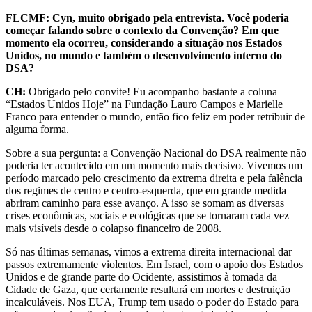
FLCMF: Cyn, muito obrigado pela entrevista. Você poderia
começar falando sobre o contexto da Convenção? Em que
momento ela ocorreu, considerando a situação nos Estados
Unidos, no mundo e também o desenvolvimento interno do
DSA?
CH:
Obrigado pelo convite! Eu acompanho bastante a coluna
“Estados Unidos Hoje” na Fundação Lauro Campos e Marielle
Franco para entender o mundo, então fico feliz em poder retribuir de
alguma forma.
Sobre a sua pergunta: a Convenção Nacional do DSA realmente não
poderia ter acontecido em um momento mais decisivo. Vivemos um
período marcado pelo crescimento da extrema direita e pela falência
dos regimes de centro e centro-esquerda, que em grande medida
abriram caminho para esse avanço. A isso se somam as diversas
crises econômicas, sociais e ecológicas que se tornaram cada vez
mais visíveis desde o colapso financeiro de 2008.
Só nas últimas semanas, vimos a extrema direita internacional dar
passos extremamente violentos. Em Israel, com o apoio dos Estados
Unidos e de grande parte do Ocidente, assistimos à tomada da
Cidade de Gaza, que certamente resultará em mortes e destruição
incalculáveis. Nos EUA, Trump tem usado o poder do Estado para