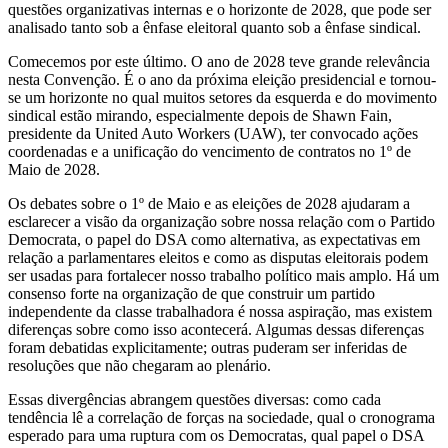
questões organizativas internas e o horizonte de 2028, que pode ser
analisado tanto sob a ênfase eleitoral quanto sob a ênfase sindical.
Comecemos por este último. O ano de 2028 teve grande relevância
nesta Convenção. É o ano da próxima eleição presidencial e tornou-
se um horizonte no qual muitos setores da esquerda e do movimento
sindical estão mirando, especialmente depois de Shawn Fain,
presidente da United Auto Workers (UAW), ter convocado ações
coordenadas e a unificação do vencimento de contratos no 1º de
Maio de 2028.
Os debates sobre o 1º de Maio e as eleições de 2028 ajudaram a
esclarecer a visão da organização sobre nossa relação com o Partido
Democrata, o papel do DSA como alternativa, as expectativas em
relação a parlamentares eleitos e como as disputas eleitorais podem
ser usadas para fortalecer nosso trabalho político mais amplo. Há um
consenso forte na organização de que construir um partido
independente da classe trabalhadora é nossa aspiração, mas existem
diferenças sobre como isso acontecerá. Algumas dessas diferenças
foram debatidas explicitamente; outras puderam ser inferidas de
resoluções que não chegaram ao plenário.
Essas divergências abrangem questões diversas: como cada
tendência lê a correlação de forças na sociedade, qual o cronograma
esperado para uma ruptura com os Democratas, qual papel o DSA