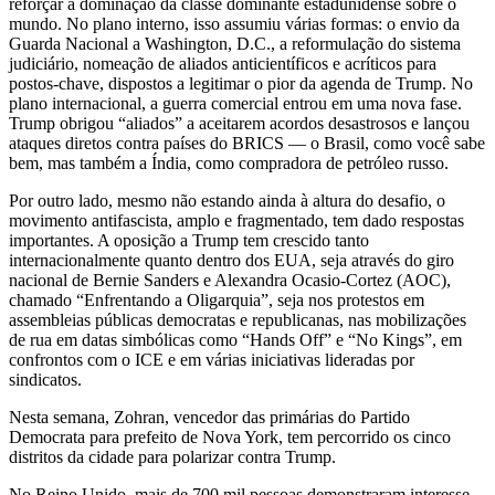
reforçar a dominação da classe dominante estadunidense sobre o
mundo. No plano interno, isso assumiu várias formas: o envio da
Guarda Nacional a Washington, D.C., a reformulação do sistema
judiciário, nomeação de aliados anticientíficos e acríticos para
postos-chave, dispostos a legitimar o pior da agenda de Trump. No
plano internacional, a guerra comercial entrou em uma nova fase.
Trump obrigou “aliados” a aceitarem acordos desastrosos e lançou
ataques diretos contra países do BRICS — o Brasil, como você sabe
bem, mas também a Índia, como compradora de petróleo russo.
Por outro lado, mesmo não estando ainda à altura do desafio, o
movimento antifascista, amplo e fragmentado, tem dado respostas
importantes. A oposição a Trump tem crescido tanto
internacionalmente quanto dentro dos EUA, seja através do giro
nacional de Bernie Sanders e Alexandra Ocasio-Cortez (AOC),
chamado “Enfrentando a Oligarquia”, seja nos protestos em
assembleias públicas democratas e republicanas, nas mobilizações
de rua em datas simbólicas como “Hands Off” e “No Kings”, em
confrontos com o ICE e em várias iniciativas lideradas por
sindicatos.
Nesta semana, Zohran, vencedor das primárias do Partido
Democrata para prefeito de Nova York, tem percorrido os cinco
distritos da cidade para polarizar contra Trump.
No Reino Unido, mais de 700 mil pessoas demonstraram interesse