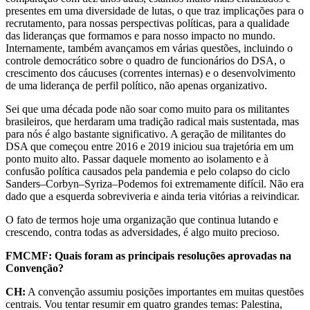
presentes em uma diversidade de lutas, o que traz implicações para o
recrutamento, para nossas perspectivas políticas, para a qualidade
das lideranças que formamos e para nosso impacto no mundo.
Internamente, também avançamos em várias questões, incluindo o
controle democrático sobre o quadro de funcionários do DSA, o
crescimento dos cáucuses (correntes internas) e o desenvolvimento
de uma liderança de perfil político, não apenas organizativo.
Sei que uma década pode não soar como muito para os militantes
brasileiros, que herdaram uma tradição radical mais sustentada, mas
para nós é algo bastante significativo. A geração de militantes do
DSA que começou entre 2016 e 2019 iniciou sua trajetória em um
ponto muito alto. Passar daquele momento ao isolamento e à
confusão política causados pela pandemia e pelo colapso do ciclo
Sanders–Corbyn–Syriza–Podemos foi extremamente difícil. Não era
dado que a esquerda sobreviveria e ainda teria vitórias a reivindicar.
O fato de termos hoje uma organização que continua lutando e
crescendo, contra todas as adversidades, é algo muito precioso.
FMCMF: Quais foram as principais resoluções aprovadas na
Convenção?
CH:
A convenção assumiu posições importantes em muitas questões
centrais. Vou tentar resumir em quatro grandes temas: Palestina,