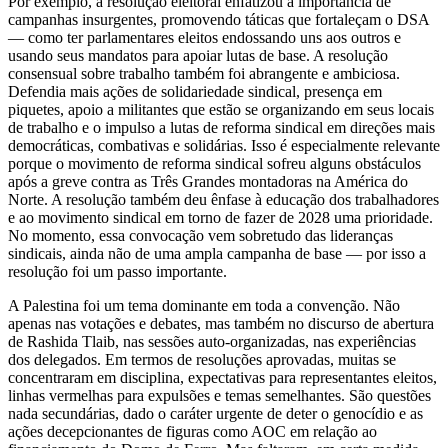
Por exemplo, a resolução eleitoral enfatizou a importância de
campanhas insurgentes, promovendo táticas que fortaleçam o DSA
— como ter parlamentares eleitos endossando uns aos outros e
usando seus mandatos para apoiar lutas de base. A resolução
consensual sobre trabalho também foi abrangente e ambiciosa.
Defendia mais ações de solidariedade sindical, presença em
piquetes, apoio a militantes que estão se organizando em seus locais
de trabalho e o impulso a lutas de reforma sindical em direções mais
democráticas, combativas e solidárias. Isso é especialmente relevante
porque o movimento de reforma sindical sofreu alguns obstáculos
após a greve contra as Três Grandes montadoras na América do
Norte. A resolução também deu ênfase à educação dos trabalhadores
e ao movimento sindical em torno de fazer de 2028 uma prioridade.
No momento, essa convocação vem sobretudo das lideranças
sindicais, ainda não de uma ampla campanha de base — por isso a
resolução foi um passo importante.
A Palestina foi um tema dominante em toda a convenção. Não
apenas nas votações e debates, mas também no discurso de abertura
de Rashida Tlaib, nas sessões auto-organizadas, nas experiências
dos delegados. Em termos de resoluções aprovadas, muitas se
concentraram em disciplina, expectativas para representantes eleitos,
linhas vermelhas para expulsões e temas semelhantes. São questões
nada secundárias, dado o caráter urgente de deter o genocídio e as
ações decepcionantes de figuras como AOC em relação ao