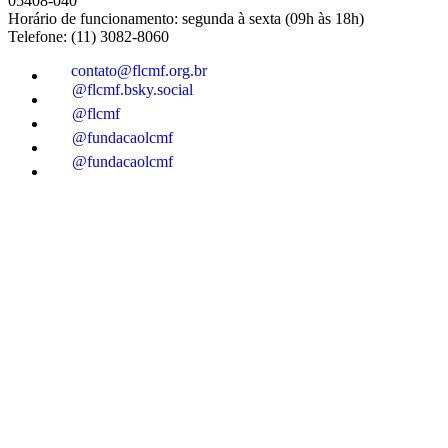
05408-040
Horário de funcionamento: segunda à sexta (09h às 18h)
Telefone: (11) 3082-8060
contato@flcmf.org.br
@flcmf.bsky.social
@flcmf
@fundacaolcmf
@fundacaolcmf