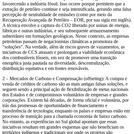
favorecendo a indústria fóssil. Isso ocorre porque permitem que a
extração de petróleo continue e seja intensificada, gerando uma falsa
percepção de neutralidade de emissões (como por meio da
Recuperação Avançada de Petróleo – EOR, por sua sigla em inglês).
A técnica envolve a captura do CO2 liberado por usinas de energia,
fábricas e outras indústrias, e seu subsequente armazenamento
subterrâneo em formações geológicas. Nesse contexto, as empresas
petroleiras passam de negacionistas climáticas a promotora de
“soluções”. Na verdade, além de riscos graves de vazamentos, as
iniciativas de CCS atrasam e prolongam a viabilidade econômica
dos combustíveis fósseis, em vez de promover uma transição
energética justa pautada na diversidade, descentralização,
distribuição equitativa e em fontes renováveis.
2 – Mercados de Carbono e Compensação (offseting): A compra e
venda de créditos de carbono são as mais antigas falsas soluções, e
seguem sendo a principal ação de flexibilização de metas nacionais
dos Estados e de compromissos voluntários de empresas e grandes
corporações. Existem há décadas, de forma oficial e voluntária, por
trás das promessas de oportunidades de financiamento e
transferência de tecnologia, enquanto os países e empresas estão em
processo de transição para a chamada economia de baixo carbono.
No entanto, as experiências no Sul global apontam que essas
iniciativas resultam em grandes esquemas que não beneficiam os
territórios indígenas e tradicionais por onde os projetos são