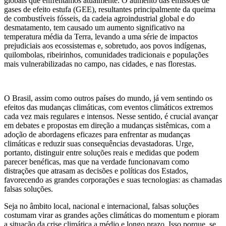
globais que enfrentamos atualmente. O aumento das emissões de
gases de efeito estufa (GEE), resultantes principalmente da queima
de combustíveis fósseis, da cadeia agroindustrial global e do
desmatamento, tem causado um aumento significativo na
temperatura média da Terra, levando a uma série de impactos
prejudiciais aos ecossistemas e, sobretudo, aos povos indígenas,
quilombolas, ribeirinhos, comunidades tradicionais e populações
mais vulnerabilizadas no campo, nas cidades, e nas florestas.
O Brasil, assim como outros países do mundo, já vem sentindo os
efeitos das mudanças climáticas, com eventos climáticos extremos
cada vez mais regulares e intensos. Nesse sentido, é crucial avançar
em debates e propostas em direção a mudanças sistêmicas, com a
adoção de abordagens eficazes para enfrentar as mudanças
climáticas e reduzir suas consequências devastadoras. Urge,
portanto, distinguir entre soluções reais e medidas que podem
parecer benéficas, mas que na verdade funcionavam como
distrações que atrasam as decisões e políticas dos Estados,
favorecendo as grandes corporações e suas tecnologias: as chamadas
falsas soluções.
Seja no âmbito local, nacional e internacional, falsas soluções
costumam virar as grandes ações climáticas do momentum e pioram
a situação da crise climática a médio e longo prazo. Isso porque, se