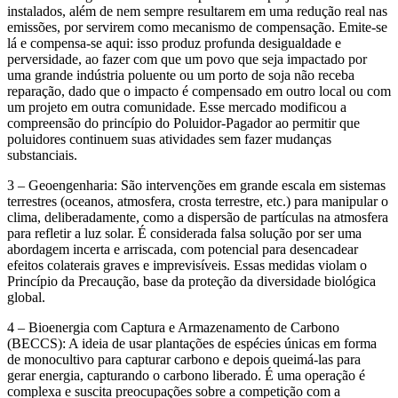
instalados, além de nem sempre resultarem em uma redução real nas
emissões, por servirem como mecanismo de compensação. Emite-se
lá e compensa-se aqui: isso produz profunda desigualdade e
perversidade, ao fazer com que um povo que seja impactado por
uma grande indústria poluente ou um porto de soja não receba
reparação, dado que o impacto é compensado em outro local ou com
um projeto em outra comunidade. Esse mercado modificou a
compreensão do princípio do Poluidor-Pagador ao permitir que
poluidores continuem suas atividades sem fazer mudanças
substanciais.
3 – Geoengenharia: São intervenções em grande escala em sistemas
terrestres (oceanos, atmosfera, crosta terrestre, etc.) para manipular o
clima, deliberadamente, como a dispersão de partículas na atmosfera
para refletir a luz solar. É considerada falsa solução por ser uma
abordagem incerta e arriscada, com potencial para desencadear
efeitos colaterais graves e imprevisíveis. Essas medidas violam o
Princípio da Precaução, base da proteção da diversidade biológica
global.
4 – Bioenergia com Captura e Armazenamento de Carbono
(BECCS): A ideia de usar plantações de espécies únicas em forma
de monocultivo para capturar carbono e depois queimá-las para
gerar energia, capturando o carbono liberado. É uma operação é
complexa e suscita preocupações sobre a competição com a