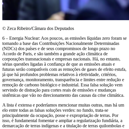
© Zeca Ribeiro/Câmara dos Deputados
6 – Energia Nuclear: Aos poucos, as emissões líquidas zero foram se
tornando a base das Contribuições Nacionalmente Determinadas
(NDCs) dos países e de seus compromissos de longo prazo no
Acordo de Paris, e são também a grande ação climática de
corporações transnacionais e empresas nacionais. Há, no entanto,
sérias questões ligadas à confiança de que as emissões atuais e
futuras serão compatíveis com as remoções de gases de efeito estufa,
já que há profundos problemas relativos à efetividade, critérios,
governança, monitoramento, transparência e limites entre redução e
remoção de carbono biológico e industrial. Essa falsa solução vem
servindo de distração para cortes reais de emissões e mudanças
sistêmicas que vão no direcionamento das causas da crise climática.
A lista é extensa e poderíamos mencionar muitas outras, mas há um
elo entre todas as falsas soluções verdes: no fundo, trata-se
principalmente da ocupação, posse e expropriação de terras. Por
isso, é fundamental fomentar e ampliar a regularização fundiária, a
demarcação de terras indígenas e a titulação de terras quilombolas e