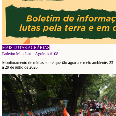
03/08/2026
MAIS LUTAS AGRÁRIAS
Boletim Mais Lutas Agrárias #108
Monitoramento de mídias sobre questão agrária e meio ambiente. 23
a 29 de julho de 2026