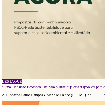
06/08/2026
DESTAQUE
“Uma Transição Ecossocialista para o Brasil” já está disponível para
A Fundação Lauro Campos e Marielle Franco (FLCMF), do PSOL, e a F