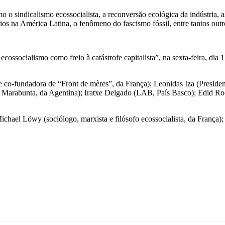
 o sindicalismo ecossocialista, a reconversão ecológica da indústria, as 
rios na América Latina, o fenômeno do fascismo fóssil, entre tantos outr
ssocialismo como freio à catástrofe capitalista”, na sexta-feira, dia 
a e co-fundadora de “Front de mères”, da França); Leonidas Iza (Pr
a Marabunta, da Agentina); Iratxe Delgado (LAB, País Basco); Edid
ichael Löwy (sociólogo, marxista e filósofo ecossocialista, da França)