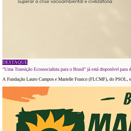
06/08/2026
DESTAQUE
“Uma Transição Ecossocialista para o Brasil” já está disponível para
A Fundação Lauro Campos e Marielle Franco (FLCMF), do PSOL, e a F