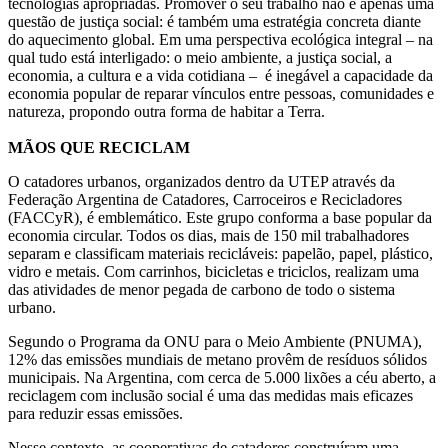
tecnologias apropriadas. Promover o seu trabalho não é apenas uma
questão de justiça social: é também uma estratégia concreta diante
do aquecimento global. Em uma perspectiva ecológica integral – na
qual tudo está interligado: o meio ambiente, a justiça social, a
economia, a cultura e a vida cotidiana – é inegável a capacidade da
economia popular de reparar vínculos entre pessoas, comunidades e
natureza, propondo outra forma de habitar a Terra.
MÃOS QUE RECICLAM
O catadores urbanos, organizados dentro da UTEP através da
Federação Argentina de Catadores, Carroceiros e Recicladores
(FACCyR), é emblemático. Este grupo conforma a base popular da
economia circular. Todos os dias, mais de 150 mil trabalhadores
separam e classificam materiais recicláveis: papelão, papel, plástico,
vidro e metais. Com carrinhos, bicicletas e triciclos, realizam uma
das atividades de menor pegada de carbono de todo o sistema
urbano.
Segundo o Programa da ONU para o Meio Ambiente (PNUMA),
12% das emissões mundiais de metano provêm de resíduos sólidos
municipais. Na Argentina, com cerca de 5.000 lixões a céu aberto, a
reciclagem com inclusão social é uma das medidas mais eficazes
para reduzir essas emissões.
Nesse contexto, as cooperativas de catadores construíram uma