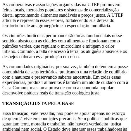
As cooperativas e associações organizadas na UTEP promovem
feiras locais, mercados populares e sistemas de comercialização
direta, aproximando alimentos saudáveis a preços justos. A UTEP
articula e representa esses setores, fortalecendo sua defesa do
território frente ao agronegócio e à especulação imobiliária.
Os cinturões hortícolas periurbanos são áreas fundamentais nesse
sentido: abastecem as cidades com alimentos e funcionam como
pulmões verdes, que regulam o microclima e mitigam o calor
urbano. Contudo, a falta de acesso à terra, os aluguéis abusivos e os
despejos colocam essa produção em risco.
As comunidades originárias, por sua vez, também defendem a posse
comunitária de seus territórios, praticando uma relação de equilíbrio
com a natureza e preservando saberes ancestrais. Em todas essas
experiências, produzir alimentos é também um ato de cuidado com a
Casa Comum, mais uma prova de como a economia popular
desenvolve práticas reais de transição ecológica justa.
TRANSIÇÃO JUSTA PELA BASE
Essa transição, vale ressaltar, não pode se apoiar apenas no esforço
de quem já vive em condições precárias. Sem políticas públicas que
garantam terra, moradia e trabalho, não haverá verdadeira justiça
ambiental nem social. O Estado deve integrar esses trabalhadores às