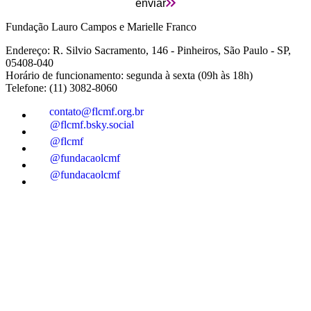
enviar
Fundação Lauro Campos e Marielle Franco
Endereço: R. Silvio Sacramento, 146 - Pinheiros, São Paulo - SP,
05408-040
Horário de funcionamento: segunda à sexta (09h às 18h)
Telefone: (11) 3082-8060
contato@flcmf.org.br
@flcmf.bsky.social
@flcmf
@fundacaolcmf
@fundacaolcmf