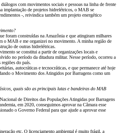
iálogos com movimentos sociais e pessoas na linha de frente
na implantação de projetos hidrelétricos, o MAB se
eendimentos -, reivindica também um projeto energético
vimento?
 que foram construídas na Amazônia e que atingiram milhares
o com o MAB e me organizei no movimento. A minha região de
rução de outras hidrelétricas.
mento se constitui a partir de organizações locais e
lvido no período da ditadura militar. Nesse período, ocorreu a
regiões do país.
tárias, autocráticas e tecnocráticas, e que permanece até hoje
 fundando o Movimento dos Atingidos por Barragens como um
básicos, quais são as principais lutas e bandeiras do MAB
ca Nacional de Direitos das Populações Atingidas por Barragens
pandemia, em 2020, conseguimos aprovar na Câmara esse
sionado o Governo Federal para que ajude a aprovar esse
neração etc. O licenciamento ambiental é muito frágil, a