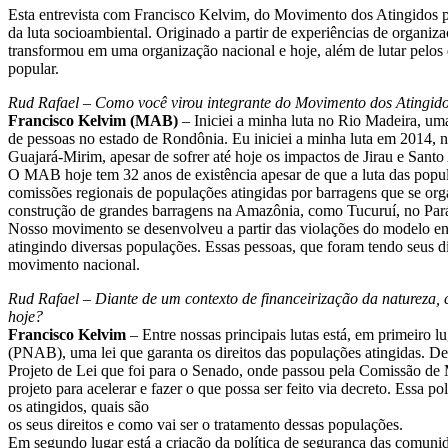
Esta entrevista com Francisco Kelvim, do Movimento dos Atingidos p
da luta socioambiental. Originado a partir de experiências de organiz
transformou em uma organização nacional e hoje, além de lutar pelos 
popular.
Rud Rafael – Como você virou integrante do Movimento dos Atingid
Francisco Kelvim (MAB)
– Iniciei a minha luta no Rio Madeira, uma
de pessoas no estado de Rondônia. Eu iniciei a minha luta em 2014,
Guajará-Mirim, apesar de sofrer até hoje os impactos de Jirau e Santo
O MAB hoje tem 32 anos de existência apesar de que a luta das popula
comissões regionais de populações atingidas por barragens que se orga
construção de grandes barragens na Amazônia, como Tucuruí, no Par
Nosso movimento se desenvolveu a partir das violações do modelo energ
atingindo diversas populações. Essas pessoas, que foram tendo seus 
movimento nacional.
Rud Rafael – Diante de um contexto de financeirização da natureza, cr
hoje?
Francisco Kelvim
– Entre nossas principais lutas está, em primeiro 
(PNAB), uma lei que garanta os direitos das populações atingidas
Projeto de Lei que foi para o Senado, onde passou pela Comissão de 
projeto para acelerar e fazer o que possa ser feito via decreto. Essa p
os atingidos, quais são
os seus direitos e como vai ser o tratamento dessas populações.
Em segundo lugar está a criação da política de segurança das comunida