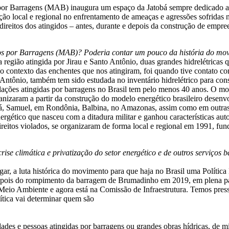
or Barragens (MAB) inaugura um espaço da Jatobá sempre dedicado a d
ação local e regional no enfrentamento de ameaças e agressões sofridas 
direitos dos atingidos – antes, durante e depois da construção de empr
os por Barragens (MAB)? Poderia contar um pouco da história do mo
 região atingida por Jirau e Santo Antônio, duas grandes hidrelétricas
 no contexto das enchentes que nos atingiram, foi quando tive contat
 Antônio, também tem sido estudada no inventário hidrelétrico para const
ções atingidas por barragens no Brasil tem pelo menos 40 anos. O movi
nizaram a partir da construção do modelo energético brasileiro desenvo
á, Samuel, em Rondônia, Balbina, no Amazonas, assim como em outras 
ético que nasceu com a ditadura militar e ganhou características autori
direitos violados, se organizaram de forma local e regional em 1991,
ise climática e privatização do setor energético e de outros serviços 
lugar, a luta histórica do movimento para que haja no Brasil uma Políti
. Depois do rompimento da barragem de Brumadinho em 2019, em plena 
Meio Ambiente e agora está na Comissão de Infraestrutura. Temos pres
olítica vai determinar quem são
des e pessoas atingidas por barragens ou grandes obras hídricas, de mi