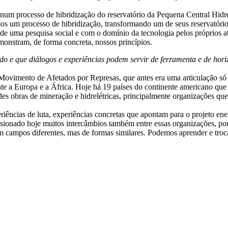
s num processo de hibridização do reservatório da Pequena Central Hi
s um processo de hibridização, transformando um de seus reservatórios
ir de uma pesquisa social e com o domínio da tecnologia pelos próprios 
monstram, de forma concreta, nossos princípios.
do e que diálogos e experiências podem servir de ferramenta e de hor
Movimento de Afetados por Represas, que antes era uma articulação só
e a Europa e a África. Hoje há 19 países do continente americano que p
es obras de mineração e hidrelétricas, principalmente organizações que 
ências de luta, experiências concretas que apontam para o projeto en
sionado hoje muitos intercâmbios também entre essas organizações, por
 em campos diferentes, mas de formas similares. Podemos aprender e tro