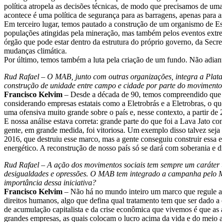
política atropela as decisões técnicas, de modo que precisamos de uma
acontece é uma política de segurança para as barragens, apenas para a
Em terceiro lugar, temos pautado a construção de um organismo de Es
populações atingidas pela mineração, mas também pelos eventos extre
órgão que pode estar dentro da estrutura do próprio governo, da Secre
mudanças climática.
Por último, temos também a luta pela criação de um fundo. Não adianta
Rud Rafael – O MAB, junto com outras organizações, integra a Pla
construção de unidade entre campo e cidade por parte do moviment
Francisco Kelvim
– Desde a década de 90, temos compreendido que a c
considerando empresas estatais como a Eletrobrás e a Eletrobras, o qu
uma ofensiva muito grande sobre o país e, nesse contexto, a partir d
E nossa análise estava correta: grande parte do que foi a Lava Jato co
gente, em grande medida, foi vitoriosa. Um exemplo disso talvez seja
2016, que destruiu esse marco, mas a gente conseguiu construir essa e
energético. A reconstrução de nosso país só se dará com soberania e di
Rud Rafael – A ação dos movimentos sociais tem sempre um caráter 
desigualdades e opressões. O MAB tem integrado a campanha pelo M
importância dessa iniciativa?
Francisco Kelvim
– Não há no mundo inteiro um marco que regule as 
direitos humanos, algo que defina qual tratamento tem que ser dado a 
de acumulação capitalista e da crise econômica que vivemos é que as 
grandes empresas, as quais colocam o lucro acima da vida e do meio 