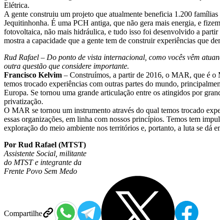
Elétrica.
A gente construiu um projeto que atualmente beneficia 1.200 família
Jequitinhonha. É uma PCH antiga, que não gera mais energia, e fizemo
fotovoltaica, não mais hidráulica, e tudo isso foi desenvolvido a part
mostra a capacidade que a gente tem de construir experiências que de
Rud Rafael – Do ponto de vista internacional, como vocês vêm atuan
outra questão que considere importante.
Francisco Kelvim
– Construímos, a partir de 2016, o MAR, que é o 
temos trocado experiências com outras partes do mundo, principalment
Europa. Se tornou uma grande articulação entre os atingidos por grand
privatização.
O MAR se tornou um instrumento através do qual temos trocado experi
essas organizações, em linha com nossos princípios. Temos tem impul
exploração do meio ambiente nos territórios e, portanto, a luta se dá
Por Rud Rafael (MTST)
Assistente Social, militante
do MTST e integrante da
Frente Povo Sem Medo
Compartilhe