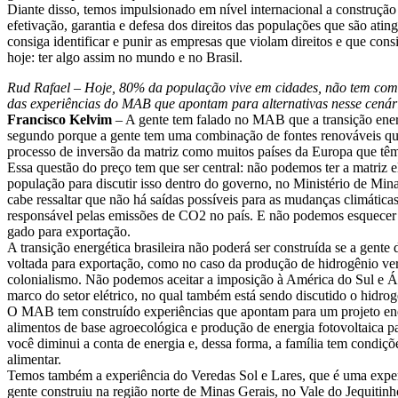
Diante disso, temos impulsionado em nível internacional a constru
efetivação, garantia e defesa dos direitos das populações que são at
consiga identificar e punir as empresas que violam direitos e que cons
hoje: ter algo assim no mundo e no Brasil.
Rud Rafael – Hoje, 80% da população vive em cidades, não tem como
das experiências do MAB que apontam para alternativas nesse cenár
Francisco Kelvim
– A gente tem falado no MAB que a transição energé
segundo porque a gente tem uma combinação de fontes renováveis qu
processo de inversão da matriz como muitos países da Europa que têm
Essa questão do preço tem que ser central: não podemos ter a matriz 
população para discutir isso dentro do governo, no Ministério de Min
cabe ressaltar que não há saídas possíveis para as mudanças climática
responsável pelas emissões de CO2 no país. E não podemos esquecer 
gado para exportação.
A transição energética brasileira não poderá ser construída se a gent
voltada para exportação, como no caso da produção de hidrogênio verd
colonialismo. Não podemos aceitar a imposição à América do Sul e Áfr
marco do setor elétrico, no qual também está sendo discutido o hidrog
O MAB tem construído experiências que apontam para um projeto ene
alimentos de base agroecológica e produção de energia fotovoltaica p
você diminui a conta de energia e, dessa forma, a família tem condiçõ
alimentar.
Temos também a experiência do Veredas Sol e Lares, que é uma experi
gente construiu na região norte de Minas Gerais, no Vale do Jequiti