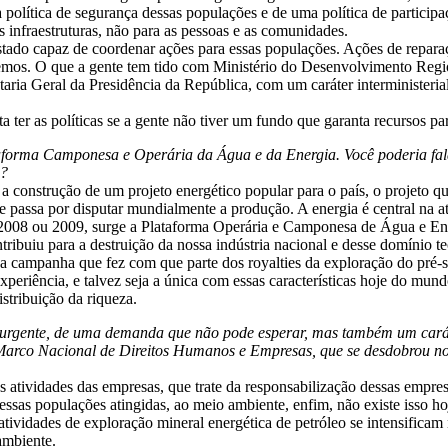
 política de segurança dessas populações e de uma política de particip
s infraestruturas, não para as pessoas e as comunidades.
tado capaz de coordenar ações para essas populações. Ações de reparaç
mos. O que a gente tem tido com Ministério do Desenvolvimento Region
taria Geral da Presidência da República, com um caráter interministeri
 ter as políticas se a gente não tiver um fundo que garanta recursos par
taforma Camponesa e Operária da Água e da Energia. Você poderia fa
o?
onstrução de um projeto energético popular para o país, o projeto que 
e passa por disputar mundialmente a produção. A energia é central na a
e 2008 ou 2009, surge a Plataforma Operária e Camponesa de Água e Ene
ntribuiu para a destruição da nossa indústria nacional e desse domínio t
 a campanha que fez com que parte dos royalties da exploração do pré-s
xperiência, e talvez seja a única com essas características hoje do mun
stribuição da riqueza.
urgente, de uma demanda que não pode esperar, mas também um caráte
arco Nacional de Direitos Humanos e Empresas, que se desdobrou no
atividades das empresas, que trate da responsabilização dessas empresa
essas populações atingidas, ao meio ambiente, enfim, não existe isso h
atividades de exploração mineral energética de petróleo se intensifica
ambiente.