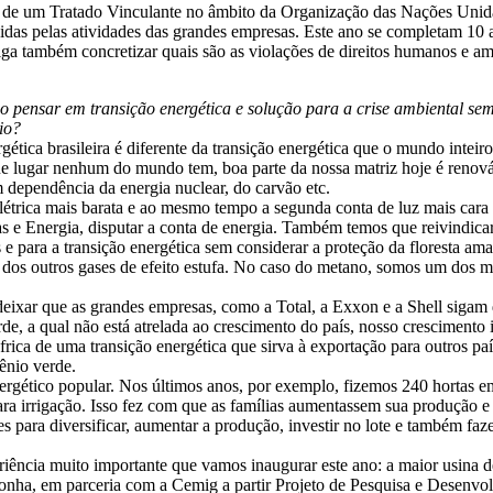
ção de um Tratado Vinculante no âmbito da Organização das Nações Un
ingidas pelas atividades das grandes empresas. Este ano se completam 1
iga também concretizar quais são as violações de direitos humanos e amb
 pensar em transição energética e solução para a crise ambiental se
io?
tica brasileira é diferente da transição energética que o mundo inteiro
e lugar nenhum do mundo tem, boa parte da nossa matriz hoje é renov
 dependência da energia nuclear, do carvão etc.
elétrica mais barata e ao mesmo tempo a segunda conta de luz mais cara
as e Energia, disputar a conta de energia. Também temos que reivindica
s e para a transição energética sem considerar a proteção da floresta 
dos outros gases de efeito estufa. No caso do metano, somos um dos ma
e deixar que as grandes empresas, como a Total, a Exxon e a Shell siga
e, a qual não está atrelada ao crescimento do país, nosso crescimento 
ica de uma transição energética que sirva à exportação para outros paí
ênio verde.
rgético popular. Nos últimos anos, por exemplo, fizemos 240 hortas 
ara irrigação. Isso fez com que as famílias aumentassem sua produção e 
es para diversificar, aumentar a produção, investir no lote e também f
ência muito importante que vamos inaugurar este ano: a maior usina de
nhonha, em parceria com a Cemig a partir Projeto de Pesquisa e Desen