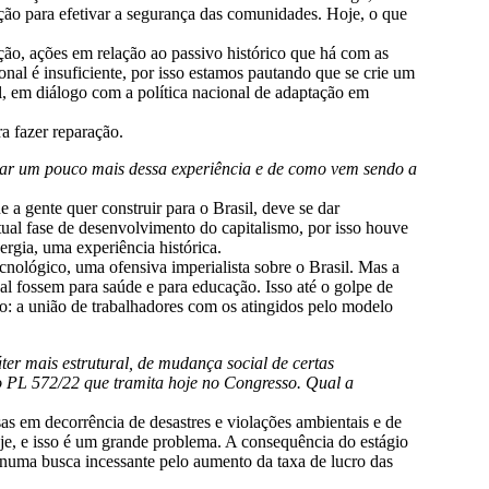
ação para efetivar a segurança das comunidades. Hoje, o que
ão, ações em relação ao passivo histórico que há com as
al é insuficiente, por isso estamos pautando que se crie um
al, em diálogo com a política nacional de adaptação em
a fazer reparação.
lar um pouco mais dessa experiência e de como vem sendo a
a gente quer construir para o Brasil, deve se dar
tual fase de desenvolvimento do capitalismo, por isso houve
rgia, uma experiência histórica.
ecnológico, uma ofensiva imperialista sobre o Brasil. Mas a
al fossem para saúde e para educação. Isso até o golpe de
do: a união de trabalhadores com os atingidos pelo modelo
r mais estrutural, de mudança social de certas
 PL 572/22 que tramita hoje no Congresso. Qual a
s em decorrência de desastres e violações ambientais e de
oje, e isso é um grande problema. A consequência do estágio
m numa busca incessante pelo aumento da taxa de lucro das