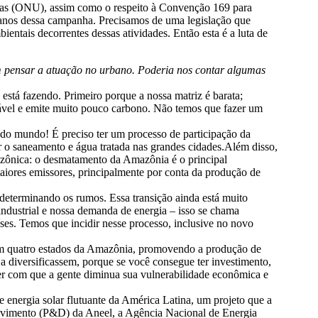
idas (ONU), assim como o respeito à Convenção 169 para
0 anos dessa campanha. Precisamos de uma legislação que
ientais decorrentes dessas atividades. Então esta é a luta de
m pensar a atuação no urbano. Poderia nos contar algumas
 está fazendo. Primeiro porque a nossa matriz é barata;
ável e emite muito pouco carbono. Não temos que fazer um
 do mundo! É preciso ter um processo de participação da
r o saneamento e água tratada nas grandes cidades.Além disso,
amazônica: o desmatamento da Amazônia é o principal
iores emissores, principalmente por conta da produção de
m determinando os rumos. Essa transição ainda está muito
industrial e nossa demanda de energia – isso se chama
ses. Temos que incidir nesse processo, inclusive no novo
em quatro estados da Amazônia, promovendo a produção de
a diversificassem, porque se você consegue ter investimento,
azer com que a gente diminua sua vulnerabilidade econômica e
 energia solar flutuante da América Latina, um projeto que a
volvimento (P&D) da Aneel, a Agência Nacional de Energia