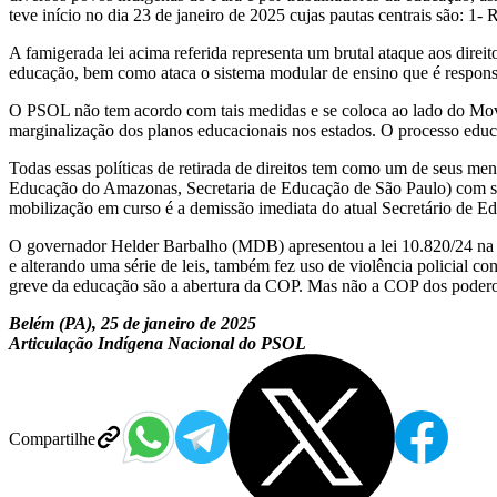
teve início no dia 23 de janeiro de 2025 cujas pautas centrais são: 1
A famigerada lei acima referida representa um brutal ataque aos direi
educação, bem como ataca o sistema modular de ensino que é responsáv
O PSOL não tem acordo com tais medidas e se coloca ao lado do Movi
marginalização dos planos educacionais nos estados. O processo educa
Todas essas políticas de retirada de direitos tem como um de seus men
Educação do Amazonas, Secretaria de Educação de São Paulo) com sua a
mobilização em curso é a demissão imediata do atual Secretário de E
O governador Helder Barbalho (MDB) apresentou a lei 10.820/24 na
e alterando uma série de leis, também fez uso de violência policial c
greve da educação são a abertura da COP. Mas não a COP dos poderos
Belém (PA), 25 de janeiro de 2025
Articulação Indígena Nacional do PSOL
Compartilhe