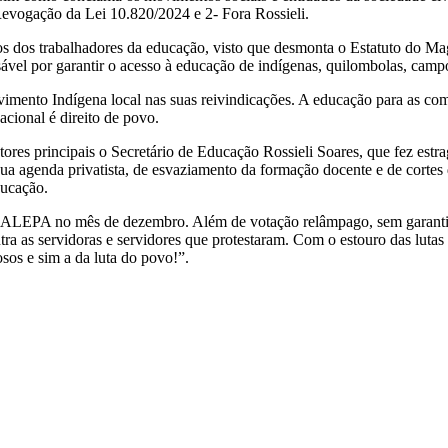
- Revogação da Lei 10.820/2024 e 2- Fora Rossieli.
tos dos trabalhadores da educação, visto que desmonta o Estatuto do Magi
el por garantir o acesso à educação de indígenas, quilombolas, campone
mento Indígena local nas suas reivindicações. A educação para as co
cional é direito de povo.
tores principais o Secretário de Educação Rossieli Soares, que fez est
genda privatista, de esvaziamento da formação docente e de cortes de 
ducação.
 ALEPA no mês de dezembro. Além de votação relâmpago, sem garantia
ontra as servidoras e servidores que protestaram. Com o estouro das lu
os e sim a da luta do povo!”.