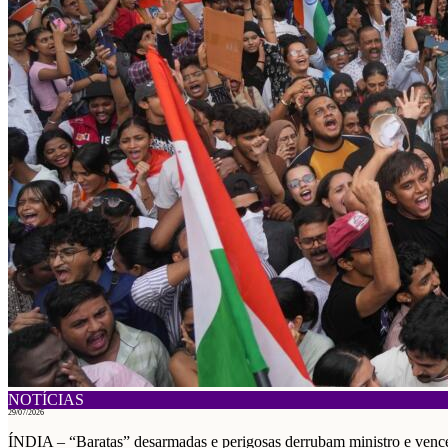
NOTÍCIAS
29/07/2026
ÍNDIA – “Baratas” desarmadas e perigosas derrubam ministro e ven