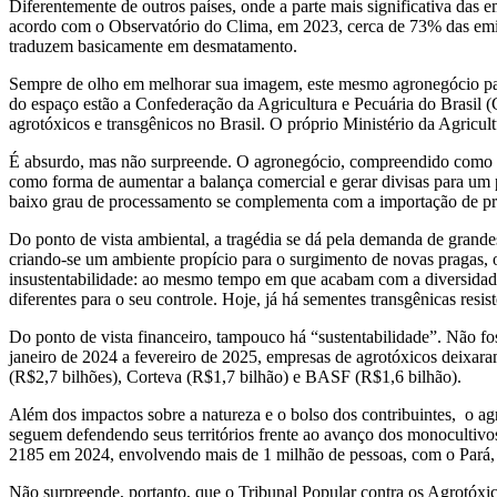
Diferentemente de outros países, onde a parte mais significativa das 
acordo com o Observatório do Clima, em 2023, cerca de 73% das emissõ
traduzem basicamente em desmatamento.
Sempre de olho em melhorar sua imagem, este mesmo agronegócio par
do espaço estão a Confederação da Agricultura e Pecuária do Brasil (
agrotóxicos e transgênicos no Brasil. O próprio Ministério da Agricul
É absurdo, mas não surpreende. O agronegócio, compreendido como uma a
como forma de aumentar a balança comercial e gerar divisas para um 
baixo grau de processamento se complementa com a importação de prod
Do ponto de vista ambiental, a tragédia se dá pela demanda de grande
criando-se um ambiente propício para o surgimento de novas pragas, o
insustentabilidade: ao mesmo tempo em que acabam com a diversidade 
diferentes para o seu controle. Hoje, já há sementes transgênicas resist
Do ponto de vista financeiro, tampouco há “sustentabilidade”. Não f
janeiro de 2024 a fevereiro de 2025, empresas de agrotóxicos deixar
(R$2,7 bilhões), Corteva (R$1,7 bilhão) e BASF (R$1,6 bilhão).
Além dos impactos sobre a natureza e o bolso dos contribuintes, o ag
seguem defendendo seus territórios frente ao avanço dos monocultivo
2185 em 2024, envolvendo mais de 1 milhão de pessoas, com o Pará, 
Não surpreende, portanto, que o Tribunal Popular contra os Agrotóx