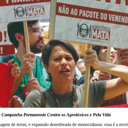
 da Campanha Permanente Contra os Agrotóxicos e Pela Vida
em de terras, e expansão desenfreada de monoculturas: essa é a receita d