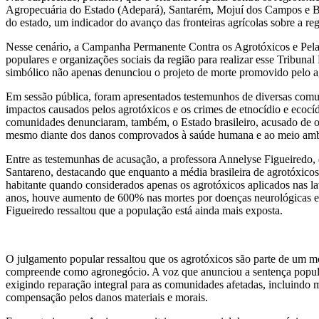
Agropecuária do Estado (Adepará), Santarém, Mojuí dos Campos e Bel
do estado, um indicador do avanço das fronteiras agrícolas sobre a re
Nesse cenário, a Campanha Permanente Contra os Agrotóxicos e Pela V
populares e organizações sociais da região para realizar esse Tribuna
simbólico não apenas denunciou o projeto de morte promovido pelo a
Em sessão pública, foram apresentados testemunhos de diversas comun
impactos causados pelos agrotóxicos e os crimes de etnocídio e ecocídi
comunidades denunciaram, também, o Estado brasileiro, acusado de omi
mesmo diante dos danos comprovados à saúde humana e ao meio amb
Entre as testemunhas de acusação, a professora Annelyse Figueiredo,
Santareno, destacando que enquanto a média brasileira de agrotóxicos 
habitante quando considerados apenas os agrotóxicos aplicados nas la
anos, houve aumento de 600% nas mortes por doenças neurológicas e
Figueiredo ressaltou que a população está ainda mais exposta.
O julgamento popular ressaltou que os agrotóxicos são parte de um m
compreende como agronegócio. A voz que anunciou a sentença popular 
exigindo reparação integral para as comunidades afetadas, incluindo
compensação pelos danos materiais e morais.