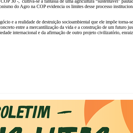
COP 30 -, cultiva-se a fantasia de uma agricultura “sustentável” pauta
onismo do Agro na COP evidencia os limites desse processo instituciona
negócio e a realidade de destruição socioambiental que ele impõe torna
 concreto entre a mercantilização da vida e a construção de um futuro ju
iedade internacional e da afirmação de outro projeto civilizatório, enra