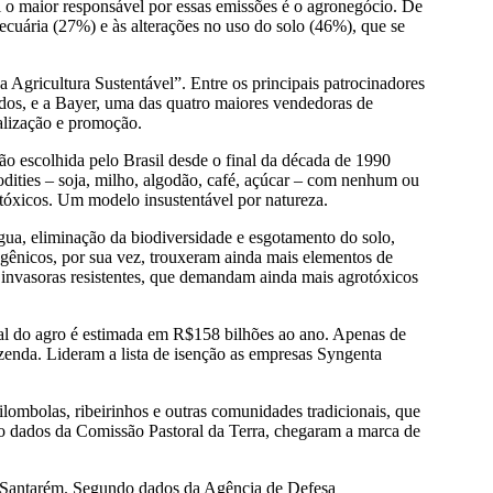
il o maior responsável por essas emissões é o agronegócio. De
ecuária (27%) e às alterações no uso do solo (46%), que se
 Agricultura Sustentável
”
. Entre os principais patrocinadores
ados, e a Bayer, uma das quatro maiores vendedoras de
ealização e promoção.
ão escolhida pelo Brasil desde o final da década de 1990
dities – soja, milho, algodão, café, açúcar – com nenhum ou
tóxicos. Um modelo insustentável por natureza.
água, eliminação da biodiversidade e esgotamento do solo,
sgênicos, por sua vez, trouxeram ainda mais elementos de
 invasoras resistentes, que demandam ainda mais agrotóxicos
cal do agro é estimada em R$158 bilhões ao ano. Apenas de
zenda. Lideram a lista de isenção as empresas Syngenta
lombolas, ribeirinhos e outras comunidades tradicionais, que
do dados da Comissão Pastoral da Terra, chegaram a marca de
em Santarém. Segundo dados da Agência de Defesa