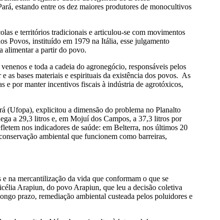
rá, estando entre os dez maiores produtores de monocultivos
s e territórios tradicionais e articulou-se com movimentos
os Povos, instituído em 1979 na Itália, esse julgamento
alimentar a partir do povo.
venenos e toda a cadeia do agronegócio, responsáveis pelos
e as bases materiais e espirituais da existência dos povos. As
e por manter incentivos fiscais à indústria de agrotóxicos,
rá (Ufopa), explicitou a dimensão do problema no Planalto
ega a 29,3 litros e, em Mojuí dos Campos, a 37,3 litros por
fletem nos indicadores de saúde: em Belterra, nos últimos 20
conservação ambiental que funcionem como barreiras,
s e na mercantilização da vida que conformam o que se
élia Arapiun, do povo Arapiun, que leu a decisão coletiva
longo prazo, remediação ambiental custeada pelos poluidores e