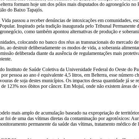
terra formam hoje um dos pólos mais disputados do agronegócio no Pa
gião do Baixo Tapajós.
ida passou a receber denúncias de intoxicações em comunidades, escola
l Popular. Inspirado pela tradição inaugurada pelo Tribunal Permanente d
gronegócio, como também apontou alternativas de produção e soberania 
idades, colocando no banco dos réus as transnacionais do mercado de 
o, ao destruir deliberadamente os modos de vida, a soberania alimentar 
ssão deliberada diante da ausência de regulamentações mais protetivas 
iente.
 do Instituto de Saúde Coletiva da Universidade Federal do Oeste do Pa
por pessoa ao ano é equivalente 4,5 litros, em Belterra, esse número ch
vouras de soja destes municípios. Os impactos dessa quantidade já se re
 de 123% nos óbitos por câncer. Em Mojuí, onde não existem áreas de 
odelo mais amplo de acumulação baseado na expropriação de território
foi de uma das vítimas diretas da contaminação por agrotóxicos: Auric
 monitoramento permanente da saúde das vítimas, tratamento médico de 