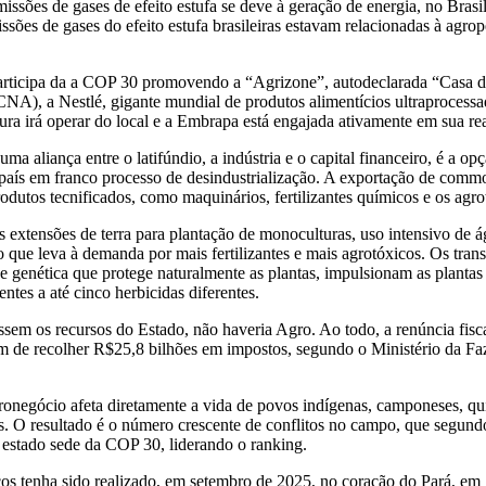
emissões de gases de efeito estufa se deve à geração de energia, no Bras
es de gases do efeito estufa brasileiras estavam relacionadas à agrop
ticipa da a COP 30 promovendo a “Agrizone”, autodeclarada “Casa da
CNA), a Nestlé, gigante mundial de produtos alimentícios ultraprocess
tura irá operar do local e a Embrapa está engajada ativamente em sua r
liança entre o latifúndio, a indústria e o capital financeiro, é a opç
país em franco processo de desindustrialização. A exportação de commo
utos tecnificados, como maquinários, fertilizantes químicos e os agro
s extensões de terra para plantação de monoculturas, uso intensivo de 
 que leva à demanda por mais fertilizantes e mais agrotóxicos. Os tran
genética que protege naturalmente as plantas, impulsionam as plantas
entes a até cinco herbicidas diferentes.
ossem os recursos do Estado, não haveria Agro. Ao todo, a renúncia fis
am de recolher R$25,8 bilhões em impostos, segundo o Ministério da Fa
ronegócio afeta diretamente a vida de povos indígenas, camponeses, qui
s. O resultado é o número crescente de conflitos no campo, que segun
estado sede da COP 30, liderando o ranking.
icos tenha sido realizado, em setembro de 2025, no coração do Pará, 