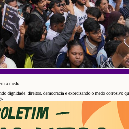
cem o medo
ndo dignidade, direitos, democracia e exorcizando o medo corrosivo qu
y.