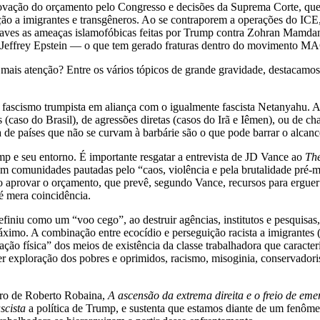
provação do orçamento pelo Congresso e decisões da Suprema Corte, qu
 a imigrantes e transgêneros. Ao se contraporem a operações do ICE, 
aves as ameaças islamofóbicas feitas por Trump contra Zohran Mamdani
do Jeffrey Epstein — o que tem gerado fraturas dentro do movimento
ais atenção? Entre os vários tópicos de grande gravidade, destacamos, a s
o fascismo trumpista em aliança com o igualmente fascista Netanyahu. A
as (caso do Brasil), de agressões diretas (casos do Irã e Iêmen), ou de 
de países que não se curvam à barbárie são o que pode barrar o alcance
p e seu entorno. É importante resgatar a entrevista de JD Vance ao
Th
em comunidades pautadas pelo “caos, violência e pela brutalidade pré
o aprovar o orçamento, que prevê, segundo Vance, recursos para erguer
 é mera coincidência.
finiu como um “voo cego”, ao destruir agências, institutos e pesquisas,
imo. A combinação entre ecocídio e perseguição racista a imigrantes (q
o física” dos meios de existência da classe trabalhadora que caracteri
per exploração dos pobres e oprimidos, racismo, misoginia, conservadoris
ivro de Roberto Robaina,
A ascensão da extrema direita e o freio de eme
scista
a política de Trump, e sustenta que estamos diante de um fenôme