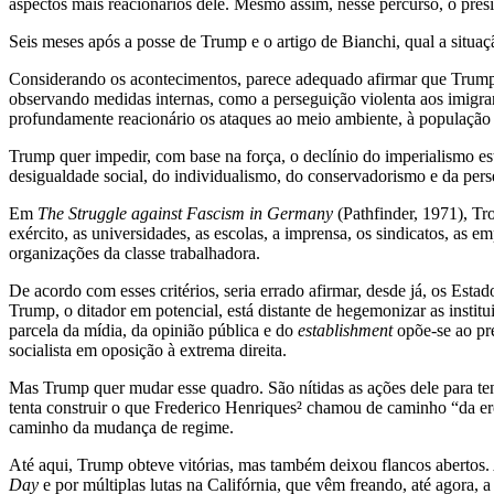
aspectos mais reacionários dele. Mesmo assim, nesse percurso, o presi
Seis meses após a posse de Trump e o artigo de Bianchi, qual a situaç
Considerando os acontecimentos, parece adequado afirmar que Trump a
observando medidas internas, como a perseguição violenta aos imigrant
profundamente reacionário os ataques ao meio ambiente, à população t
Trump quer impedir, com base na força, o declínio do imperialismo es
desigualdade social, do individualismo, do conservadorismo e da pers
Em
The Struggle against Fascism in Germany
(Pathfinder, 1971), Tro
exército, as universidades, as escolas, a imprensa, os sindicatos, as em
organizações da classe trabalhadora.
De acordo com esses critérios, seria errado afirmar, desde já, os Esta
Trump, o ditador em potencial, está distante de hegemonizar as insti
parcela da mídia, da opinião pública e do
establishment
opõe-se ao pr
socialista em oposição à extrema direita.
Mas Trump quer mudar esse quadro. São nítidas as ações dele para tent
tenta construir o que Frederico Henriques²
chamou de caminho “da erosã
caminho da mudança de regime.
Até aqui, Trump obteve vitórias, mas também deixou flancos abertos.
Day
e por múltiplas lutas na Califórnia, que vêm freando, até agora,