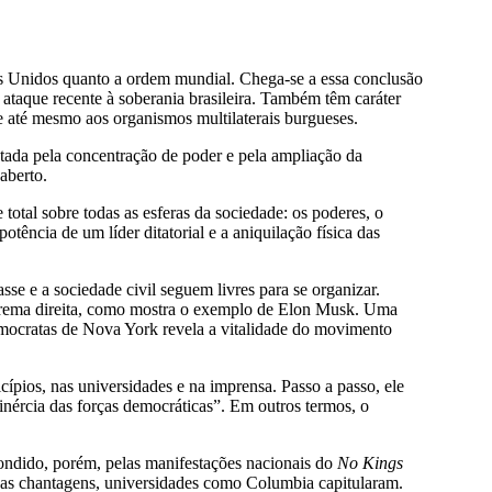
os Unidos quanto a ordem mundial. Chega-se a essa conclusão
 ataque recente à soberania brasileira. Também têm caráter
 e até mesmo aos organismos multilaterais burgueses.
utada pela concentração de poder e pela ampliação da
aberto.
e total sobre todas as esferas da sociedade: os poderes, o
otência de um líder ditatorial e a aniquilação física das
sse e a sociedade civil seguem livres para se organizar.
 extrema direita, como mostra o exemplo de Elon Musk. Uma
emocratas de Nova York revela a vitalidade do movimento
cípios, nas universidades e na imprensa. Passo a passo, ele
inércia das forças democráticas”. Em outros termos, o
pondido, porém, pelas manifestações nacionais do
No Kings
e das chantagens, universidades como Columbia capitularam.