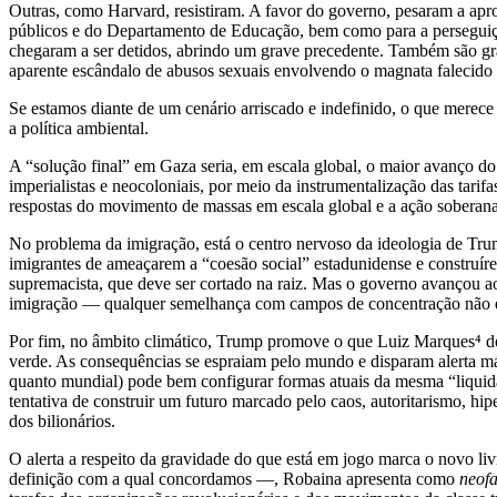
Outras, como Harvard, resistiram. A favor do governo, pesaram a a
públicos e do Departamento de Educação, bem como para a perseguição
chegaram a ser detidos, abrindo um grave precedente. Também são gr
aparente escândalo de abusos sexuais envolvendo o magnata faleci
Se estamos diante de um cenário arriscado e indefinido, o que merece m
a política ambiental.
A “solução final” em Gaza seria, em escala global, o maior avanço d
imperialistas e neocoloniais, por meio da instrumentalização das tarif
respostas do movimento de massas em escala global e a ação soberana 
No problema da imigração, está o centro nervoso da ideologia de Trum
imigrantes de ameaçarem a “coesão social” estadunidense e construír
supremacista, que deve ser cortado na raiz. Mas o governo avançou a
imigração — qualquer semelhança com campos de concentração não
Por fim, no âmbito climático, Trump promove o que Luiz Marques⁴
de
verde. As consequências se espraiam pelo mundo e disparam alerta máx
quanto mundial) pode bem configurar formas atuais da mesma “liquidaçã
tentativa de construir um futuro marcado pelo caos, autoritarismo, hi
dos bilionários.
O alerta a respeito da gravidade do que está em jogo marca o novo l
definição com a qual concordamos —, Robaina apresenta como
neofa