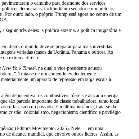
e pavimentaram o caminho para desmonte dos serviços
políticos democratas, incluindo um senador e um prefeito,
. Por outro lado, o próprio Trump está agora no centro de um
 MAGA.
eguir, três deles: a política externa, a política imigratória e
lém disso, o mundo deve se preparar para mais investidas
chantagens variadas (casos da Ucrânia, Panamá e outros). As
 da extrema direita.
e New York Times³
, na qual o vice-presidente acusou
-moderna”. Trata-se de um conteúdo evidentemente
 materialmente um aparato de repressão em larga escala à
 além de incentivar os combustíveis fósseis e atacar a energia
ue são parcela importante da classe trabalhadora, tanto local
zou o fascismo do passado. Em última instância, trata-se da
mo cristão, colonialismo, negacionismo científico e privilégio
rgência
(Editora Movimento, 2025). Nele — em uma
no de alcance mundial, que envolve outros líderes. Assim, as