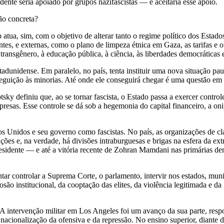
dente seria apoiado por grupos nazifascistas — e aceitaria esse apoio.
ão concreta?
tua, sim, com o objetivo de alterar tanto o regime político dos Estad
es, e externas, como o plano de limpeza étnica em Gaza, as tarifas e o
ransgênero, à educação pública, à ciência, às liberdades democráticas
tadunidense. Em paralelo, no país, tenta instituir uma nova situação pa
eguição às minorias. Até onde ele conseguirá chegar é uma questão em 
tsky definiu que, ao se tornar fascista, o Estado passa a exercer control
presas. Esse controle se dá sob a hegemonia do capital financeiro, a onip
dos Unidos e seu governo como fascistas. No país, as organizações de cla
tuições e, na verdade, há divisões intraburguesas e brigas na esfera da
esidente
— e até a vitória recente de Zohran Mamdani nas primárias d
ar controlar a Suprema Corte, o parlamento, intervir nos estados, muni
o institucional, da cooptação das elites, da violência legitimada e da 
 A intervenção militar em Los Angeles foi um avanço da sua parte, res
 a nacionalização da ofensiva e da repressão. No ensino superior, diant