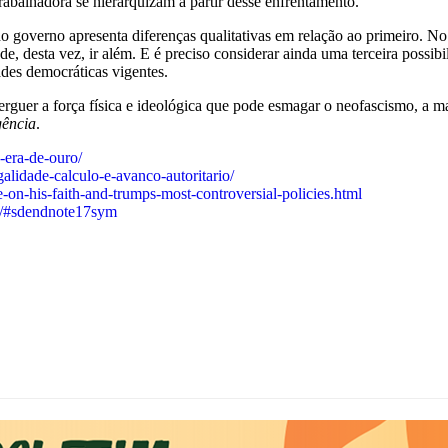
trabalhadora se hierarquizam a partir desse enfrentamento.
o governo apresenta diferenças qualitativas em relação ao primeiro. No 
e, desta vez, ir além. E é preciso considerar ainda uma terceira possib
dades democráticas vigentes.
a erguer a força física e ideológica que pode esmagar o neofascismo, a 
gência
.
-era-de-ouro/
alidade-calculo-e-avanco-autoritario/
n-his-faith-and-trumps-most-controversial-policies.html
pia/#sdendnote17sym