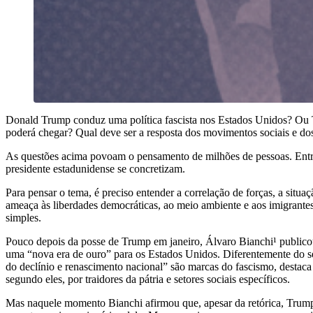
Donald Trump conduz uma política fascista nos Estados Unidos? Ou Tr
poderá chegar? Qual deve ser a resposta dos movimentos sociais e do
As questões acima povoam o pensamento de milhões de pessoas. Entre
presidente estadunidense se concretizam.
Para pensar o tema, é preciso entender a correlação de forças, a sit
ameaça às liberdades democráticas, ao meio ambiente e aos imigrantes
simples.
Pouco depois da posse de Trump em janeiro, Álvaro Bianchi¹
publicou
uma “nova era de ouro” para os Estados Unidos. Diferentemente do se
do declínio e renascimento nacional” são marcas do fascismo, destaca
segundo eles, por traidores da pátria e setores sociais específicos.
Mas naquele momento Bianchi afirmou que, apesar da retórica, Trump n