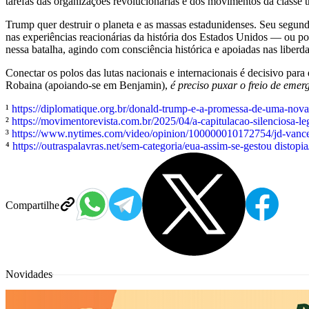
tarefas das organizações revolucionárias e dos movimentos da classe 
Trump quer destruir o planeta e as massas estadunidenses. Seu segund
nas experiências reacionárias da história dos Estados Unidos — ou pod
nessa batalha, agindo com consciência histórica e apoiadas nas liber
Conectar os polos das lutas nacionais e internacionais é decisivo par
Robaina (apoiando-se em Benjamin),
é preciso puxar o freio de emer
¹
https://diplomatique.org.br/donald-trump-e-a-promessa-de-uma-nova
²
https://movimentorevista.com.br/2025/04/a-capitulacao-silenciosa-leg
³
https://www.nytimes.com/video/opinion/100000010172754/jd-vance-o
⁴
https://outraspalavras.net/sem-categoria/eua-assim-se-gestou disto
Compartilhe
Novidades