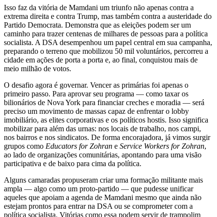
Isso faz da vitória de Mamdani um triunfo não apenas contra a
extrema direita e contra Trump, mas também contra a austeridade do
Partido Democrata. Demonstra que as eleições podem ser um
caminho para trazer centenas de milhares de pessoas para a política
socialista. A DSA desempenhou um papel central em sua campanha,
preparando o terreno que mobilizou 50 mil voluntários, percorreu a
cidade em ações de porta a porta e, ao final, conquistou mais de
meio milhão de votos.
O desafio agora é governar. Vencer as primárias foi apenas o
primeiro passo. Para aprovar seu programa — como taxar os
bilionários de Nova York para financiar creches e moradia — será
preciso um movimento de massas capaz de enfrentar o lobby
imobiliário, as elites corporativas e os políticos hostis. Isso significa
mobilizar para além das urnas: nos locais de trabalho, nos campi,
nos bairros e nos sindicatos. De forma encorajadora, já vimos surgir
grupos como
Educators for Zohran
e
Service Workers for Zohran
,
ao lado de organizações comunitárias, apontando para uma visão
participativa e de baixo para cima da política.
Alguns camaradas propuseram criar uma formação militante mais
ampla — algo como um proto-partido — que pudesse unificar
aqueles que apoiam a agenda de Mamdani mesmo que ainda não
estejam prontos para entrar na DSA ou se comprometer com a
política socialista. Vitórias como essa podem servir de trampolim