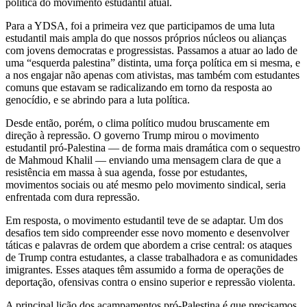
política do movimento estudantil atual.
Para a YDSA, foi a primeira vez que participamos de uma luta
estudantil mais ampla do que nossos próprios núcleos ou alianças
com jovens democratas e progressistas. Passamos a atuar ao lado de
uma “esquerda palestina” distinta, uma força política em si mesma, e
a nos engajar não apenas com ativistas, mas também com estudantes
comuns que estavam se radicalizando em torno da resposta ao
genocídio, e se abrindo para a luta política.
Desde então, porém, o clima político mudou bruscamente em
direção à repressão. O governo Trump mirou o movimento
estudantil pró-Palestina — de forma mais dramática com o sequestro
de Mahmoud Khalil — enviando uma mensagem clara de que a
resistência em massa à sua agenda, fosse por estudantes,
movimentos sociais ou até mesmo pelo movimento sindical, seria
enfrentada com dura repressão.
Em resposta, o movimento estudantil teve de se adaptar. Um dos
desafios tem sido compreender esse novo momento e desenvolver
táticas e palavras de ordem que abordem a crise central: os ataques
de Trump contra estudantes, a classe trabalhadora e as comunidades
imigrantes. Esses ataques têm assumido a forma de operações de
deportação, ofensivas contra o ensino superior e repressão violenta.
A principal lição dos acampamentos pró-Palestina é que precisamos