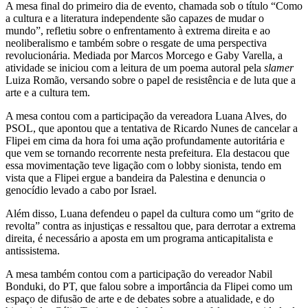
A mesa final do primeiro dia de evento, chamada sob o título “Como
a cultura e a literatura independente são capazes de mudar o
mundo”, refletiu sobre o enfrentamento à extrema direita e ao
neoliberalismo e também sobre o resgate de uma perspectiva
revolucionária. Mediada por Marcos Morcego e Gaby Varella, a
atividade se iniciou com a leitura de um poema autoral pela
slamer
Luiza Romão, versando sobre o papel de resistência e de luta que a
arte e a cultura tem.
A mesa contou com a participação da vereadora Luana Alves, do
PSOL, que apontou que a tentativa de Ricardo Nunes de cancelar a
Flipei em cima da hora foi uma ação profundamente autoritária e
que vem se tornando recorrente nesta prefeitura. Ela destacou que
essa movimentação teve ligação com o lobby sionista, tendo em
vista que a Flipei ergue a bandeira da Palestina e denuncia o
genocídio levado a cabo por Israel.
Além disso, Luana defendeu o papel da cultura como um “grito de
revolta” contra as injustiças e ressaltou que, para derrotar a extrema
direita, é necessário a aposta em um programa anticapitalista e
antissistema.
A mesa também contou com a participação do vereador Nabil
Bonduki, do PT, que falou sobre a importância da Flipei como um
espaço de difusão de arte e de debates sobre a atualidade, e do