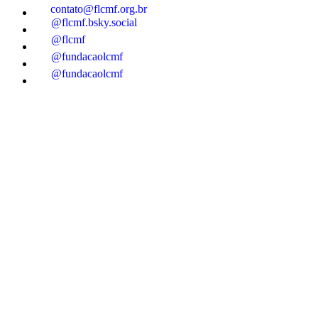
contato@flcmf.org.br
@flcmf.bsky.social
@flcmf
@fundacaolcmf
@fundacaolcmf