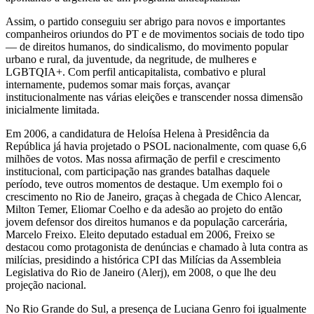
Assim, o partido conseguiu ser abrigo para novos e importantes
companheiros oriundos do PT e de movimentos sociais de todo tipo
— de direitos humanos, do sindicalismo, do movimento popular
urbano e rural, da juventude, da negritude, de mulheres e
LGBTQIA+. Com perfil anticapitalista, combativo e plural
internamente, pudemos somar mais forças, avançar
institucionalmente nas várias eleições e transcender nossa dimensão
inicialmente limitada.
Em 2006, a candidatura de Heloísa Helena à Presidência da
República já havia projetado o PSOL nacionalmente, com quase 6,6
milhões de votos. Mas nossa afirmação de perfil e crescimento
institucional, com participação nas grandes batalhas daquele
período, teve outros momentos de destaque. Um exemplo foi o
crescimento no Rio de Janeiro, graças à chegada de Chico Alencar,
Milton Temer, Eliomar Coelho e da adesão ao projeto do então
jovem defensor dos direitos humanos e da população carcerária,
Marcelo Freixo. Eleito deputado estadual em 2006, Freixo se
destacou como protagonista de denúncias e chamado à luta contra as
milícias, presidindo a histórica CPI das Milícias da Assembleia
Legislativa do Rio de Janeiro (Alerj), em 2008, o que lhe deu
projeção nacional.
No Rio Grande do Sul, a presença de Luciana Genro foi igualmente