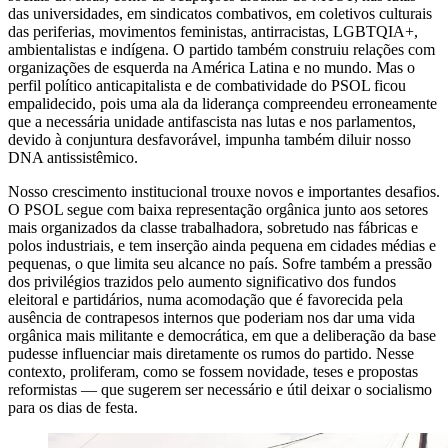
das universidades, em sindicatos combativos, em coletivos culturais
das periferias, movimentos feministas, antirracistas, LGBTQIA+,
ambientalistas e indígena. O partido também construiu relações com
organizações de esquerda na América Latina e no mundo. Mas o
perfil político anticapitalista e de combatividade do PSOL ficou
empalidecido, pois uma ala da liderança compreendeu erroneamente
que a necessária unidade antifascista nas lutas e nos parlamentos,
devido à conjuntura desfavorável, impunha também diluir nosso
DNA antissistêmico.
Nosso crescimento institucional trouxe novos e importantes desafios.
O PSOL segue com baixa representação orgânica junto aos setores
mais organizados da classe trabalhadora, sobretudo nas fábricas e
polos industriais, e tem inserção ainda pequena em cidades médias e
pequenas, o que limita seu alcance no país. Sofre também a pressão
dos privilégios trazidos pelo aumento significativo dos fundos
eleitoral e partidários, numa acomodação que é favorecida pela
ausência de contrapesos internos que poderiam nos dar uma vida
orgânica mais militante e democrática, em que a deliberação da base
pudesse influenciar mais diretamente os rumos do partido. Nesse
contexto, proliferam, como se fossem novidade, teses e propostas
reformistas — que sugerem ser necessário e útil deixar o socialismo
para os dias de festa.