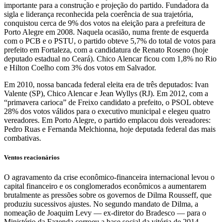
importante para a construção e projeção do partido. Fundadora da
sigla e liderança reconhecida pela coerência de sua trajetória,
conquistou cerca de 9% dos votos na eleição para a prefeitura de
Porto Alegre em 2008. Naquela ocasião, numa frente de esquerda
com o PCB e o PSTU, o partido obteve 5,7% do total de votos para
prefeito em Fortaleza, com a candidatura de Renato Roseno (hoje
deputado estadual no Ceará). Chico Alencar ficou com 1,8% no Rio
e Hilton Coelho com 3% dos votos em Salvador.
Em 2010, nossa bancada federal eleita era de três deputados: Ivan
Valente (SP), Chico Alencar e Jean Wyllys (RJ). Em 2012, com a
“primavera carioca” de Freixo candidato a prefeito, o PSOL obteve
28% dos votos válidos para o executivo municipal e elegeu quatro
vereadores. Em Porto Alegre, o partido emplacou dois vereadores:
Pedro Ruas e Fernanda Melchionna, hoje deputada federal das mais
combativas.
Ventos reacionários
O agravamento da crise econômico-financeira internacional levou o
capital financeiro e os conglomerados econômicos a aumentarem
brutalmente as pressões sobre os governos de Dilma Rousseff, que
produziu sucessivos ajustes. No segundo mandato de Dilma, a
nomeação de Joaquim Levy — ex-diretor do Bradesco — para o
Ministério da Fazenda corroeu a base social da vitória de 2014.