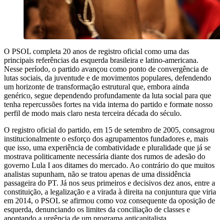
O PSOL completa 20 anos de registro oficial como uma das
principais referências da esquerda brasileira e latino-americana.
Nesse período, o partido avançou como ponto de convergência de
lutas sociais, da juventude e de movimentos populares, defendendo
um horizonte de transformação estrutural que, embora ainda
genérico, segue dependendo profundamente da luta social para que
tenha repercussões fortes na vida interna do partido e formate nosso
perfil de modo mais claro nesta terceira década do século.
O registro oficial do partido, em 15 de setembro de 2005, consagrou
institucionalmente o esforço dos agrupamentos fundadores e, mais
que isso, uma experiência de combatividade e pluralidade que já se
mostrava politicamente necessária diante dos rumos de adesão do
governo Lula I aos ditames do mercado. Ao contrário do que muitos
analistas supunham, não se tratou apenas de uma dissidência
passageira do PT. Já nos seus primeiros e decisivos dez anos, entre a
constituição, a legalização e a virada à direita na conjuntura que viria
em 2014, o PSOL se afirmou como voz consequente da oposição de
esquerda, denunciando os limites da conciliação de classes e
apontando a urgência de um programa anticapitalista.