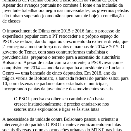
Apesar dos avanços pontuais no combate à fome e na inclusão da
juventude trabalhadora negra nas universidades, os governos petistas
não tinham superado (como não superaram até hoje) a conciliação
de classes.
O impeachment de Dilma entre 2015 e 2016 faria o processo de
experiência popular com o PT retroceder e o próprio espaço do
PSOL se reduzir, dando lugar ao crescimento da extrema direita, que
já começara a mostrar força nos atos e marchas de 2014 e 2015. O
governo de Temer, com suas contrarreformas trabalhista e
previdenciária, preparou o terreno para a ascensão do autoritário
Bolsonaro. Apesar de nadar contra a corrente, o PSOL avançou e
conquistou em 2014 — ano da campanha a presidente de Luciana
Genro — uma bancada de cinco deputados. Em 2018, ano da
trágica vitória de Bolsonaro, a bancada federal do partido saltou para
10, com dezenas de parlamentares estaduais e municipais,
incorporando pautas da juventude e dos movimentos sociais.
O PSOL precisa escolher seu caminho: não basta
crescer institucionalmente; é preciso enraizar-se nos
setores mais explorados e ligar-se às suas lutas
A necessidade da unidade contra Bolsonaro passou a orientar a
intervenção do partido. O PSOL manteve enraizamento em lutas
sociais diversas, como as ocupações urbanas do MTST, nas lutas