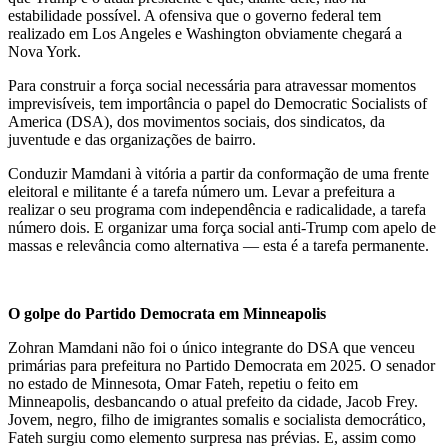
estabilidade possível. A ofensiva que o governo federal tem
realizado em Los Angeles e Washington obviamente chegará a
Nova York.
Para construir a força social necessária para atravessar momentos
imprevisíveis, tem importância o papel do Democratic Socialists of
America (DSA), dos movimentos sociais, dos sindicatos, da
juventude e das organizações de bairro.
Conduzir Mamdani à vitória a partir da conformação de uma frente
eleitoral e militante é a tarefa número um. Levar a prefeitura a
realizar o seu programa com independência e radicalidade, a tarefa
número dois. E organizar uma força social anti-Trump com apelo de
massas e relevância como alternativa — esta é a tarefa permanente.
O golpe do Partido Democrata em Minneapolis
Zohran Mamdani não foi o único integrante do DSA que venceu
primárias para prefeitura no Partido Democrata em 2025. O senador
no estado de Minnesota, Omar Fateh, repetiu o feito em
Minneapolis, desbancando o atual prefeito da cidade, Jacob Frey.
Jovem, negro, filho de imigrantes somalis e socialista democrático,
Fateh surgiu como elemento surpresa nas prévias. E, assim como