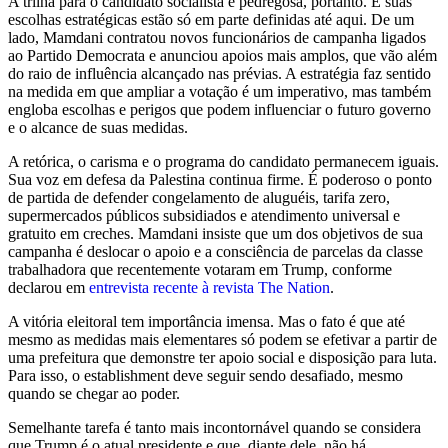
A trilha para o candidato socialista é pedregosa, portanto. E suas
escolhas estratégicas estão só em parte definidas até aqui. De um
lado, Mamdani contratou novos funcionários de campanha ligados
ao Partido Democrata e anunciou apoios mais amplos, que vão além
do raio de influência alcançado nas prévias. A estratégia faz sentido
na medida em que ampliar a votação é um imperativo, mas também
engloba escolhas e perigos que podem influenciar o futuro governo
e o alcance de suas medidas.
A retórica, o carisma e o programa do candidato permanecem iguais.
Sua voz em defesa da Palestina continua firme. É poderoso o ponto
de partida de defender congelamento de aluguéis, tarifa zero,
supermercados públicos subsidiados e atendimento universal e
gratuito em creches. Mamdani insiste que um dos objetivos de sua
campanha é deslocar o apoio e a consciência de parcelas da classe
trabalhadora que recentemente votaram em Trump, conforme
declarou em
entrevista recente à revista The Nation
.
A vitória eleitoral tem importância imensa. Mas o fato é que até
mesmo as medidas mais elementares só podem se efetivar a partir de
uma prefeitura que demonstre ter apoio social e disposição para luta.
Para isso, o establishment deve seguir sendo desafiado, mesmo
quando se chegar ao poder.
Semelhante tarefa é tanto mais incontornável quando se considera
que Trump é o atual presidente e que, diante dele, não há