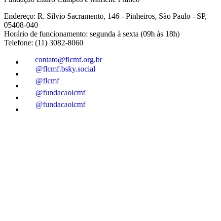
Endereço: R. Silvio Sacramento, 146 - Pinheiros, São Paulo - SP,
05408-040
Horário de funcionamento: segunda à sexta (09h às 18h)
Telefone: (11) 3082-8060
contato@flcmf.org.br
@flcmf.bsky.social
@flcmf
@fundacaolcmf
@fundacaolcmf