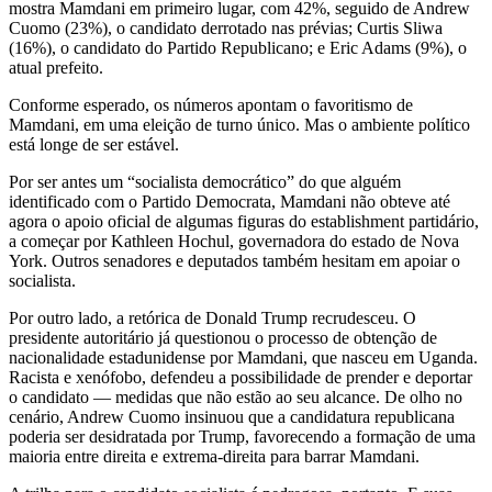
mostra Mamdani em primeiro lugar, com 42%, seguido de Andrew
Cuomo (23%), o candidato derrotado nas prévias; Curtis Sliwa
(16%), o candidato do Partido Republicano; e Eric Adams (9%), o
atual prefeito.
Conforme esperado, os números apontam o favoritismo de
Mamdani, em uma eleição de turno único. Mas o ambiente político
está longe de ser estável.
Por ser antes um “socialista democrático” do que alguém
identificado com o Partido Democrata, Mamdani não obteve até
agora o apoio oficial de algumas figuras do establishment partidário,
a começar por Kathleen Hochul, governadora do estado de Nova
York. Outros senadores e deputados também hesitam em apoiar o
socialista.
Por outro lado, a retórica de Donald Trump recrudesceu. O
presidente autoritário já questionou o processo de obtenção de
nacionalidade estadunidense por Mamdani, que nasceu em Uganda.
Racista e xenófobo, defendeu a possibilidade de prender e deportar
o candidato — medidas que não estão ao seu alcance. De olho no
cenário, Andrew Cuomo insinuou que a candidatura republicana
poderia ser desidratada por Trump, favorecendo a formação de uma
maioria entre direita e extrema-direita para barrar Mamdani.