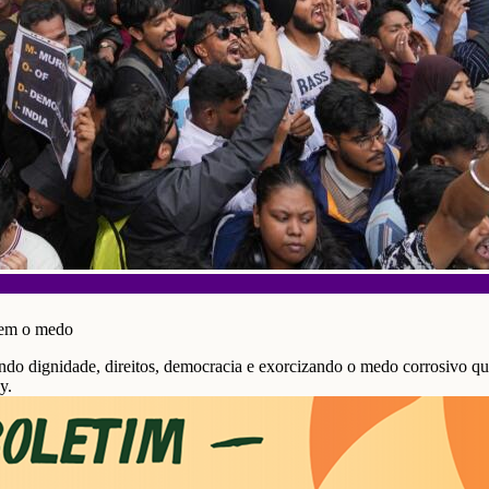
cem o medo
ndo dignidade, direitos, democracia e exorcizando o medo corrosivo qu
y.