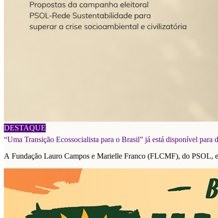
06/08/2026
DESTAQUE
“Uma Transição Ecossocialista para o Brasil” já está disponível para
A Fundação Lauro Campos e Marielle Franco (FLCMF), do PSOL, e a F